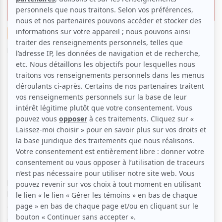
édition 2023
Cinéma
Par
Lena Berryman
| 18 mai 2023 | Contenu original
Du 4 au 11 mai dernier avait lieu la 19e édition du
Festival International du Film ethnographique du
Québec, diffusée dans les salles de projection du
Cinéma Moderne, du Cinéma du Parc, de la
Cinémathèque et de l'Université Concordia.
Fondé en 2008 par un groupe d’étudiants et de
professeurs en anthropologie de l’Université de Montréal,
le Festival a pour mission, depuis l’origine, d’abattre les
cloisons et d’extraire ce médium méconnu de l’étanchéité
des milieux académiques. Cette année encore, le FIFEQ,