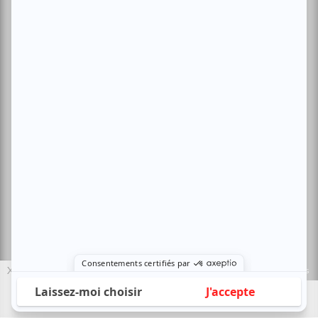
Politique de confidentialité
Nous contacter
Sites amis:
Baron MAG
Bible Urbaine
Le Canal Auditif
Sors-tu.ca
4521 Boul. Saint-Laurent, Montréal, QC H2T 1R2, Canada
© Copyright ATUVU.CA Tous droits réservés
X
Le nouveau site atuvu.ca a reçu le soutien du Fonds du Canada pour les
périodiques