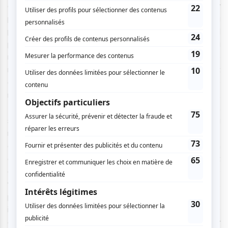
explore les conséquences de l’urbanisation éclair
provoquée par le gouvernement chinois dans le cadre du
projet de la Nouvelle Zone de Xiongan, dont on dit qu’il
procède d’une initiative personnelle du président de la
république populaire, sur les populations locales rurales de
résidents et de travailleurs. Le nom « Xiongang » est
composé du nom de deux des trois districts que cette
nouvelle zone d’urbanisation doit regrouper, Xiong,
Rongchen et Anxin. Il désigne la future pierre angulaire,
stratégiquement positionnée entre Pékin et Tianjin, de la
mégalopole verte Jing-jin-ji, vitrine des prouesses
attribuables à l’ingénierie et au développement urbain
durable centralement planifiés du socialisme chinois. Plutôt
qu'une analyse socio-économique ou politique du projet, le
film fournit un espace d'expression et de visibilité aux
populations profondément bousculées par le projet, mais
invisibilisées et ravalées à un état d'attente passive
devant les changements inéluctables qui s'abattent sur