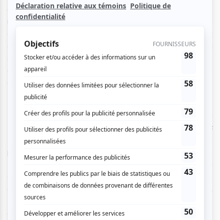
diffusé depuis 2018 hors des locaux des universités
montréalaises dans des musées et cinémas indépendants,
offrait au public une très riche programmation entièrement
gratuite. Retour sur la très réussie soirée d'ouverture, où
s’affichaient magnifiquement les couleurs d’une
organisation vouée au partage et au dialogue entre
différentes cultures et groupes sociaux.
Nous étions conviés d’abord le 4 mai dernier au Cinéma
Moderne pour la projection du film d’ouverture,
Huahua’s
dazzling world
and its myriad temptations
, une
production canado-états-unienne réalisée par Daphne Xu.
L’artiste multidisciplinaire sino-canadienne, cofondatrice du
collectif d’art et de recherche
Sponge Gourd Collective
,
en est à son deuxième film tourné en Chine, après
A
thousand year stage
réalisé en 2020. Entre le
documentaire et l’essai poético-politique, cette œuvre