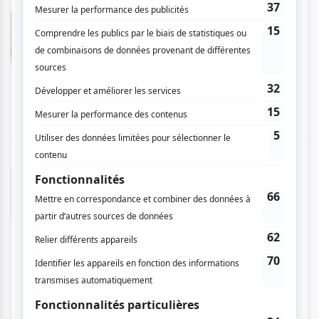
Chantal S.
- 2026-01-05 03:40:32
Soirée rigolote, on s'est bien amusé, bon jeu
d'acteur, C'était notre première présence à cet
endroit, salle sympathique et conviviale.
Adeline C.
- 2024-05-27 14:52:32
Soirée très sympathique où l'on oublie ses
problèmes personnels pour se concentrer sur
ceux des personnages devant nous....et c'est
très amusant ! Merci pour ces fous rires et ce
formidable show.