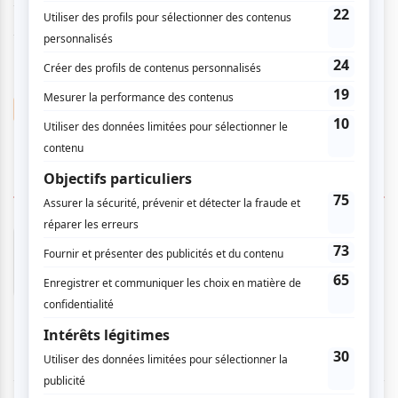
Alex Laroche et Jamin Chtouki – A partir de 12 ans
Adaptation libre du film The Full Monty
Luc Arsenault
Jamin Chtouki
14 COMMENTAIRES DES MEMBRES
Mathieu C.
- 2026-02-24 09:57:20
Belle soirée. Une comédie drôle et attachante
avec un bon jeu d’acteurs.