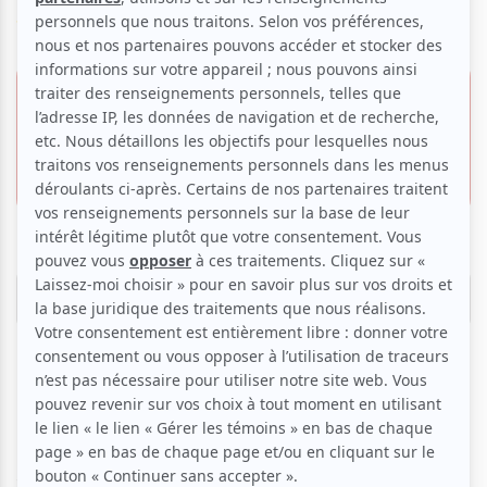
Voir les avis -->
8 février 2026 -
16h00
35.00 $
2 pour 35.00 $
La Comédie de Montréal
1113, boul. De Maisonneuve E.,
Montréal
IMPORTANT: CETTE REPRÉSENTATION A ÉTÉ ANNULÉE.
ANNULÉ
Quand quatre gars sur le BS décident de monter un
show de strip-tease ! La comédie la plus dénudée de