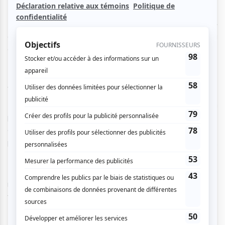
cette fin d’année !
Mais comment passer de « Emploi Québec » au « 281 »
quand qu’on a une bedaine, et qu’on s’approche plus du
colon que de l’apollon ?!
Ils n’ont rien à perdre, rien à cacher… Pour s’en sortir, ils
vont tout déballer !
Du recrutement à l’annonce du strip-tease intégral en
passant par les répétitions clandestines, ils vous
entraînent dans bien des péripéties… Avec des
personnages quotidiens mais ô combien hors du commun.
Irrésistibles !
Un spectacle drôle et émouvant, sur l’espoir et la fierté
retrouvés, sur la tendresse et l’amitié. Laissez-vous
tenter…
Durée : 1h30 – Avec Luc Arseneault, Alexis Paquette,