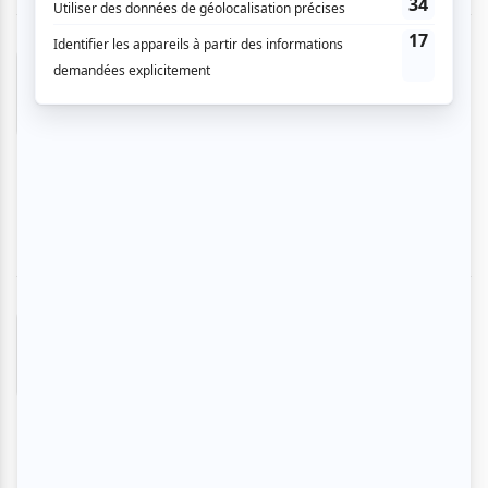
Luigi B.
- 2024-05-27 14:53:22
Drôle, Léger et très bien joué! Salle
sympathique et intime. Service impeccable, de
plus dans la salle. J'ai hâte à mon prochain
spectacle : Coach de l'amour.
Janine K.
- 2024-05-03 19:05:55
Nous avons passé un bon moment, ri de bon
cœur, surtout des expressions de visage des
acteurs, de leur humour, des anecdotes ( déjà
vues ou entendues pour la plupart, mais
toujours aussi drôles) et de leur courage… ?
Nous avons aussi été impressionnés par les
rénovations du théâtre lui-même, salle de