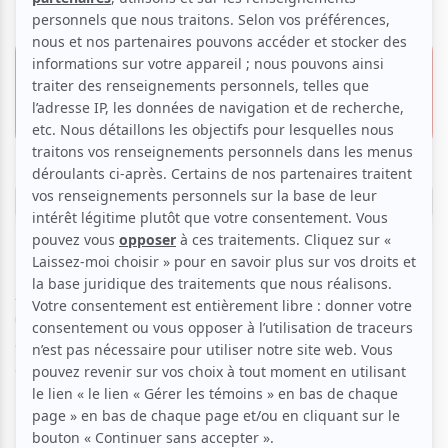
5 février 2026 - 19h30
40.00 $
Espace Libre
25.00 $
1945, rue Fullum,
Montréal
Réserver
Avec « Le diptyque du fleuve », Sébastien Dodge brosse
un portrait empreint d’autodérision de notre système
géopolitique, explorant les mécanismes de corruption qui
ont précipité la chute de la Nouvelle-France.
Portée par l’univers musical de Mathieu David Gagnon