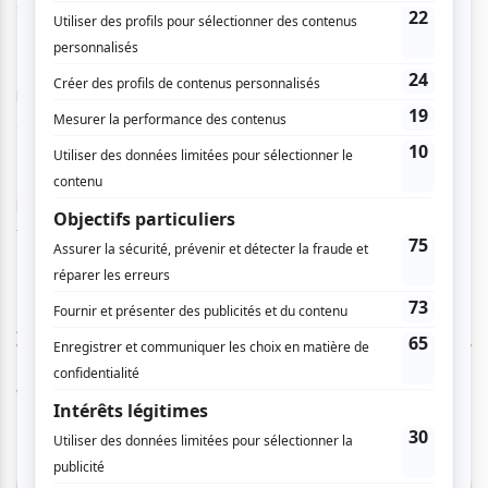
ensemble.
https://espacelibre.qc.ca/?
axeptio_token=f3ile9ua8ef9u77ky9rs4j
https://espacelibre.tuxedobillet.com/main/le-diptyque-du-
fleuve
AUCUN COMMENTAIRE
Vous devez être connecté pour
donner un avis.