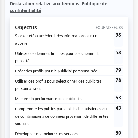
(Flore Laurentienne), l’œuvre se décline en deux temps :
celui de l’histoire, où la guerre plonge un peuple dans la
souffrance, l’incertitude et la perte ; puis le temps présent,
où un jeune homme aux allures utopistes tente d’aménager
son refuge rural sous la pression d’une nature en
dérèglement.
Huit interprètes incarnent les jeux de pouvoir et les luttes
de territoire, exposant la persistance de certaines
dynamiques coloniales dans les structures sociales
actuelles. De stratégies politiques en corruption
endémique, l’histoire semble se rejouer. À travers une
relecture de la bataille des Plaines d’Abraham, le PàP et
son équipe mettent en lumière nos angles morts collectifs.
En dépassant la simple reconstitution, le spectacle révèle
les traces encore vives d’un système qui continue
d’influencer notre manière d’habiter le territoire et de vivre