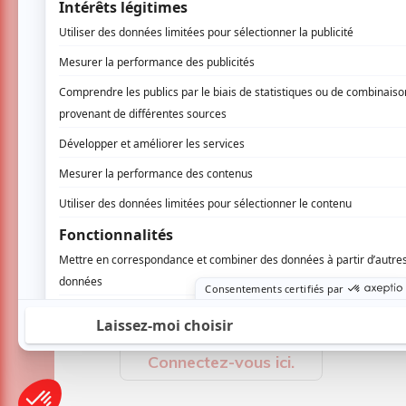
véritable étreinte pour l’âme, une promesse d
Jamais présenté au Québec, ce texte déroutan
désigné pour le metteur en scène Philippe Cy
qu’il en assure la direction artistique. Il retr
grande aventure de
J’aime Hydro
. Marc Bea
superbe distribution.
Christine Beaulieu
Marc Beaupré
Joa
AUCUN COMMENTAIRE
Vous devez être connecté p
Connectez-vous ici.