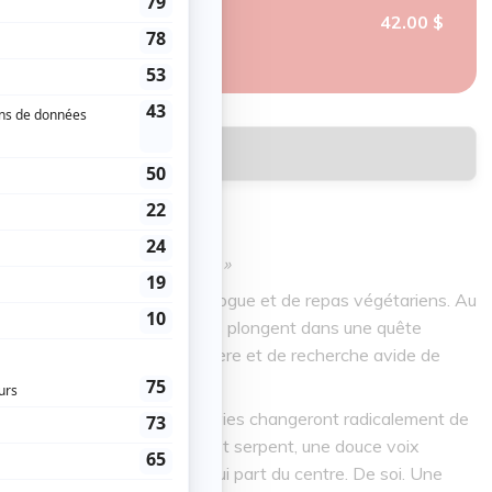
42.00 $
mation & Réservation
paupières, il y a un dauphin. »
ltes se gavent de sexe, de drogue et de repas végétariens. Au
nt le cliché, ces trentenaires plongent dans une quête
 question d’avortement, d’adultère et de recherche avide de
tuition presque divine : leurs vies changeront radicalement de
univers. Tantôt dauphin, tantôt serpent, une douce voix
à ressentir l’impulsion. Celle qui part du centre. De soi. Une