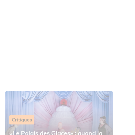
Critiques
«Le Palais des Glaces» : quand la