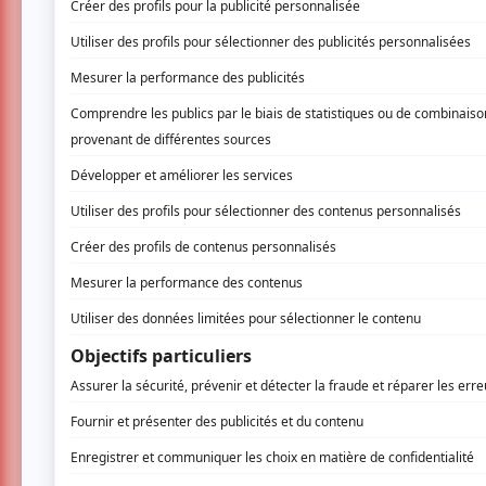
Théâtre Prospero
1371, rue Ontario E.,
Montréal
Infor
« Elle ferme les yeux, et juste derrière ses 
Entre New York et Berlin, quatre jeunes adu
cœur d’un mouvement d’autodestruction frôla
d’absolu à la fois féroce et mystique. Il est
plaisir.
Puis un vif pressentiment les envahit, une in
direction. S’entame alors un dialogue avec l’
apparaît pour les aider à traverser l’enfer et 