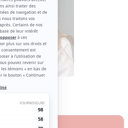
 étreintes
00