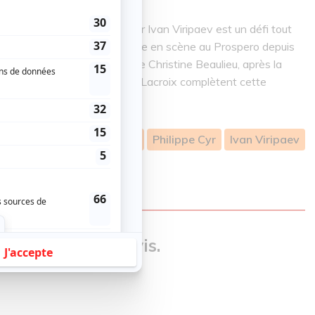
e plénitude.
t de l’incontournable auteur Ivan Viripaev est un défi tout
r. Il s’agit de sa première mise en scène au Prospero depuis
ouve pour l’occasion sa complice Christine Beaulieu, après la
upré, Joanie Guérin et Simon Lacroix complètent cette
nie Guérin
Simon Lacroix
Philippe Cyr
Ivan Viripaev
our donner un avis.