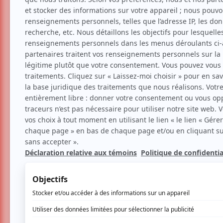
Théâtre
Création
Insoutenables longues
7 décembre 2023 - 20h