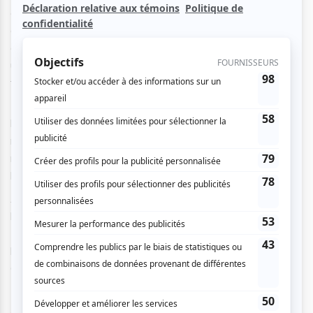
cherche à retrouver ses traits qui la fuient. À force de
gagner des concours, un sosie de Vladimir Poutine, se met
à parler de lui au nous. Dans un cours de dessin florentin,
une femme apprend à colmater un trou au centre de sa
figure au moyen des techniques de la renaissance.
En entrelaçant des fragments de petites et de grandes
histoires, Visages réunit des personnages aux facettes
multiples, parfois contradictoires, qui cherchent, comme
nous, à travers les visages de leurs semblables, à trouver
leur écho ou à fuir leur propre reflet.
À travers leurs périples, des figures multiples de leur passé
les suivent malgré eux. Simone de Beauvoir les surveille.
Brad Pitt tente de les aider à restituer le sens de
l’humanité. En les regardant en face, la Méduse de
Caravage est complètement pétrifiée.