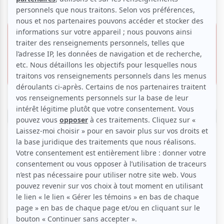
14 avril 2026 - 9 mai
2026
43.00 $
30.00 $
Espace Go
4890, boul. Saint-Laurent,
Montréal
Réserver
*Pour sélectionner la date de représentation,
poursuivez votre réservation sur atuvu.ca.
En commandant un café un matin, un homme se met à voir
le diable dans la figure de ses semblables. Une actrice