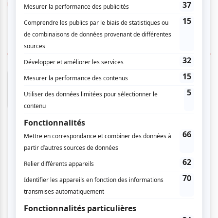
moe/
1 COMMENTAIRE DE MEMBRE
Marie-Claire M.
- 2026-03-08 22:42:32
J’ai essayé à plusieurs reprises d’acheter un
billet avec la réduction d’atuvu . Le code
promotionnel que j’avais n’a jamais fonctionné .
J’ai réessayé aujourd’hui: même problème . J’ai
acheté mon billet cet après-midi, au prix plein.
Je ne l’ai pas regretté car j’ai passé une
excellente soirée à l’espace Go. La pièce est une
satyre de notre société contemporaine, drôle et
pathétique à la fois et les comédiennes sont
exceptionnelles.