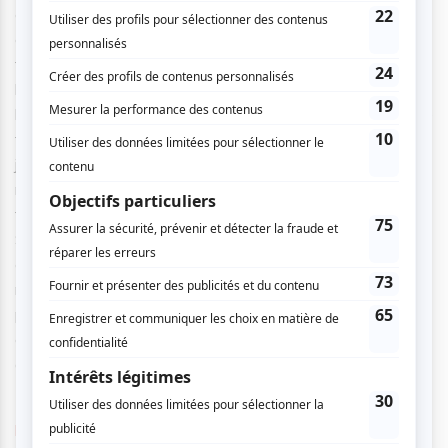
création, l’autrice explore la représentation de la femme,
celle des magazines, des publicités ou des vitrines qui nous
font avaler une image naïve et fragile, imaginée par des
hommes et qui est aujourd’hui embrassée par l’industrie de
la mode et des cosmétiques. Les talons hauts et le fond de
teint, vieux moules handicapants, sont plus résistants que
jamais. Pourtant, les femmes sont des centaines de
millions à les détester. Peut-on dénoncer des diktats
féminins sans être décriée comme étant contre-solidaire ?
Sa réponse : un spectacle drôle et percutant, décomplexé
et profondément enraciné dans l’authenticité féminine. Sa
mission ? Vous faire rire, sans aucun doute. Vous bousculer,
peut-être. Mais ne vous y trompez pas : derrière chaque
éclat de rire s’invite une réflexion, subtile et profonde. Le
dialogue est cru, on vous avertit.
https://espacego.com/les-spectacles/2025-2026/nomme-