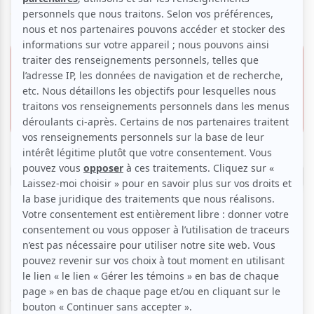
Voir les avis -->
3 mars 2026 - 21 mars
2026
43.00 $
30.00 $
Espace Go
4890, boul. Saint-Laurent,
Montréal
Réserver
Peut-on dénoncer des diktats féminins sans être
décriée comme étant contre-solidaire ?
Deux amies inséparables, Eve et Chloé, se promènent
dans la rue lorsqu’un accident survient. Pour se remettre de