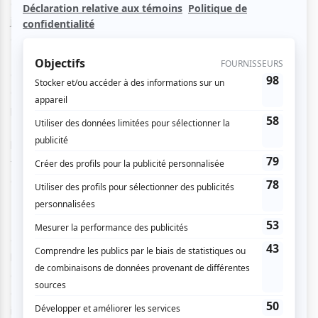
cette émotion, elles se mettent à jouer à Nomme-moé, un
jeu où il faut nommer sans réfléchir des noms ou des
choses sur des sujets parfois délicats. Exemple : «
Nomme-moé cinq raisons de tromper son chum! » Un jeu
qui semble à vue de nez inoffensif… mais qui peut vite
déraper. C’est alors qu’Erica, une maquilleuse
professionnelle, fait irruption et leur propose un tutoriel.
Même si Eve n’a aucune envie de participer, Chloé finit par
la convaincre. Les deux amies ne savent pas encore qu’au
terme de cette aventure, elles devront faire le choix le plus
déchirant de leur longue amitié.
Portée par l’énergie débordante et contagieuse de Myriam
Fournier et Elisabeth Sirois, Nomme-moé est la rencontre
explosive et déjantée entre deux amies créatrices, dont
l’univers se situe quelque part entre En attendant Godot
de Beckett et l’humour mordant de La Poune. Le projet
célèbre l’humour et l’amitié au féminin, des thèmes
indissociables pour Elisabeth Sirois. Dans cette nouvelle