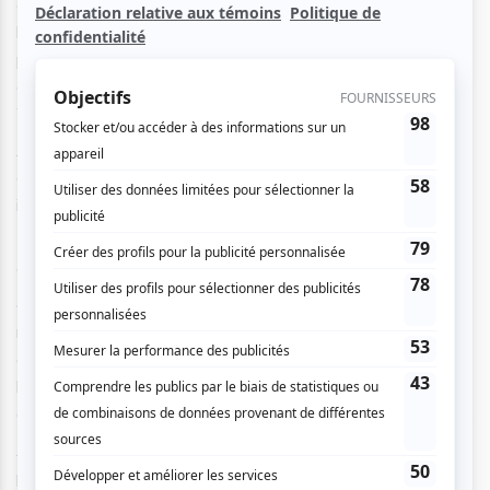
calligraphie japonaise pour la composition de sa pièce,
basées sur des œuvres de la calligraphe Wada Fumi. Le
pianiste Kimihiro Yasaka interprétera également des
œuvres de Menelaos Peistikos, Andrián Pertout, Yukiko
Watanabe et Keitaro Sawada.
Alexandra Gorlin-Crenshaw présente une pièce pour piano
et théâtre qui explore les formes de hantise
intergénérationnelle émotive, psychologique et physique.
Noé Petit Bohnert recrée à la clarinette les chants des
oiseaux qui marquent son imaginaire sonore.
« Plastic Cinders » est une composition multidisciplinaire qui
mêle musique, théâtre et lumières pour créer une
expérience immersive abordant les questions urgentes de
la pollution plastique et les concepts de consommation
quotidienne de plastique, de déchets et de microplastiques.
À la fin de chaque concert, les discussions post-spectacle
permettent aux spectateur[trice]s de poser leurs questions