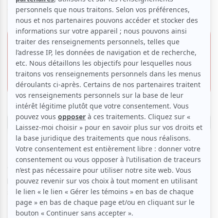
Voir les avis -->
8 mai 2026 -
Offre VIP
19h30
24.00 $
Salle Joseph-Rouleau
Invitation gratuite
305, avenue du Mont-Royal Est,
Montréal
Réserver
Codes d’accès clôt sa saison 2025-2026 avec un
programme d’œuvres qui se penchent sur différentes
sortes de traces.
Dominique Lafortune s’inspire de la gestuelle propre à la