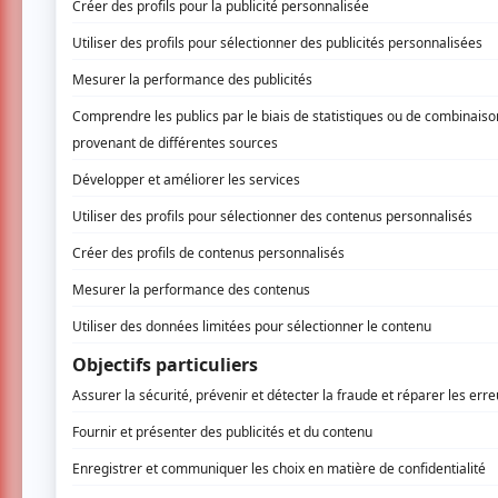
8 mai 2026 - 18h00
Site principal du Festival Santa Teresa
6 Rue de l'Eglise,
Sainte-Thérèse
Infor
Santa Teresa donne rendez-vous aux festival
programme : Death From Above 1979, La Sécu
plus.
La journée du 8 mai est entièrement gratuit
également disponible.