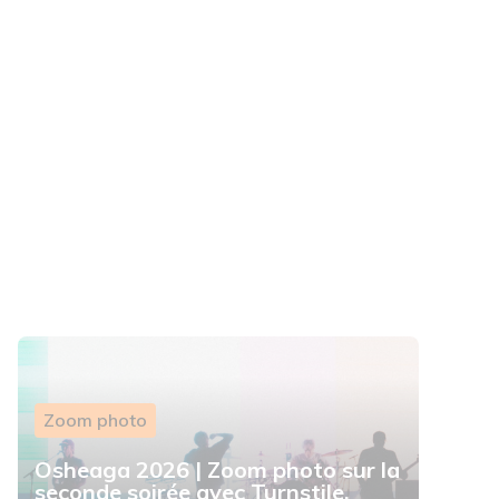
Zoom photo
Osheaga 2026 | Zoom photo sur la
seconde soirée avec Turnstile,