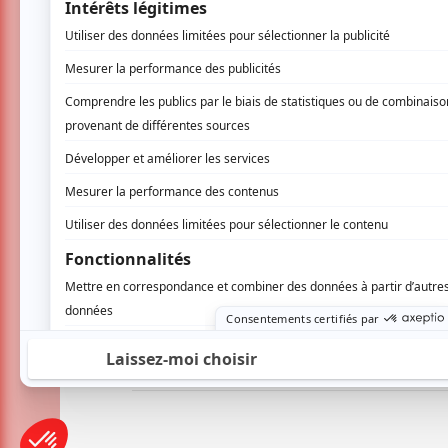
Death From Above 1979
La Sécurité
Mike Clay
AUCUN COMMENTAIRE
Vous devez être connecté p
Connectez-vous ici.