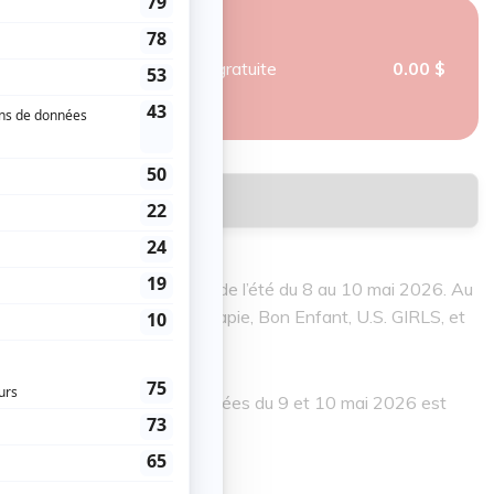
Programmation gratuite
0.00 $
mation & Réservation
iers pour leur premier stop de l’été du 8 au 10 mai 2026. Au
rité, We Are Wolves, Elisapie, Bon Enfant, U.S. GIRLS, et
e. Un passeport pour les journées du 9 et 10 mai 2026 est