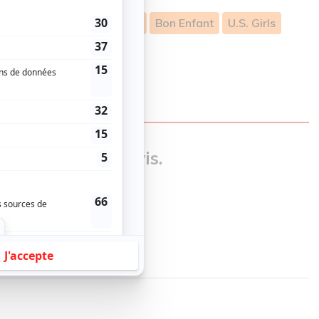
We Are Wolves
Elisapie
Bon Enfant
U.S. Girls
our donner un avis.