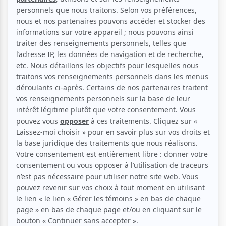
Ryan Kennedy
15 août 2026 -
19h30
0.00 $
Invitation gratuite
Place publique du Vieux-Saint-Jean
225, rue Richelieu,
Saint-Jean-sur-Richelieu
Réserver
Réserver sans compter! Cette offre n'affecte pas vos
limites autorisées de billets gratuits.