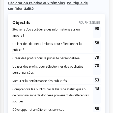
Ryan Kennedy revient sur scène avec un tout nouveau
spectacle inspiré de son quatrième album,
South of the
Border
. Ce projet marque un retour aux sources pour
l'artiste, qui puise dans ses influences folk et indie pour
offrir un concert à la fois intime et envoûtant.
Nourri par un périple d'un an à travers les États-Unis et le
Mexique, Ryan Kennedy propose un voyage musical
empreint d'authenticité, où les paysages désertiques et
l'énergie vibrante du Sud transparaissent dans chaque
note. Avec sa voix chaude et puissante, il transporte le
public à travers des mélodies aériennes, des harmonies
enivrantes et des textes profonds qui racontent des
histoires de liberté, de rencontres et de découvertes.
Sur scène, l'artiste s'entoure de musiciens talentueux qui
donnent vie à ses nouvelles compositions et revisitent ses
classiques comme
Honest Song
, qui a marqué le public
québécois et international. L'ambiance oscille entre