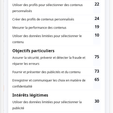
moments introspectifs et envolées rythmiques, créant une
expérience immersive où chaque spectateur est invité à
embarquer dans ce road trip musical unique.
Avec
South of the Border
, Ryan Kennedy confirme son
talent de conteur et de performeur, livrant un spectacle
sincère, vibrant et chargé d'émotion. Une invitation à
redécouvrir l'artiste sous un jour nouveau, alors qu'il explore
de nouveaux horizons tout en restant fidèle à son essence
musicale.
https://ryankennedymusic.ca/
Ryan Kennedy
AUCUN COMMENTAIRE