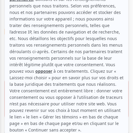
Musique
Rock
Omnium du Rock | Québec |
Finale
8 mars 2014 -
Offre VIP
21h30
12.00 $
Dagobert
Invitation gratuite
600, Grande-Allée E.,
Québec