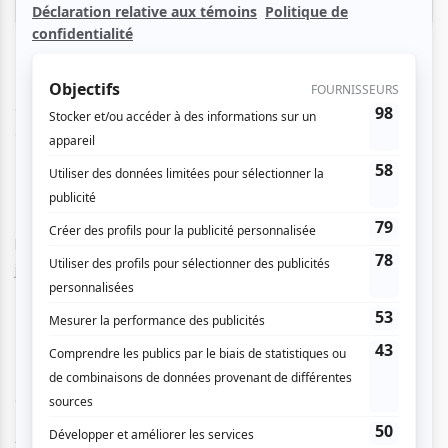
Réserver
Dans une année de rock époustouflante, 32 bands se sont
affrontés dans des duels tous plus intenses les uns que les
autres.
De ces 32 bands, seuls 4 sont parvenus à se qualifier pour
la grande finale de Québec de l'Omnium du Rock Mise-o-
jeu!
Il s'agit de
:
Exhibition
Our Darkest Days
Jack's Slaughtering