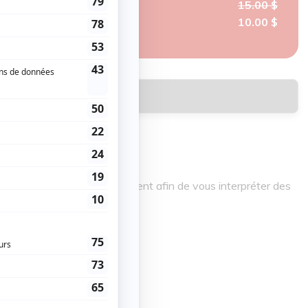
15.00 $
10.00 $
Réserver
la salle.
t professionnels se réunissent afin de vous interpréter des
ar le folklore de leur pays.