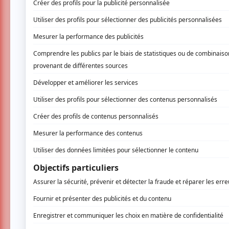
Salle Marguerite-Bourgeoys
1750, rue Sauriol E.,
Montréal
Note
: Le concert aura lieu dans le foyer 1 de 
Le temps d'une journée, musiciens amateurs e
oeuvres de compositeurs classiques inspirés p