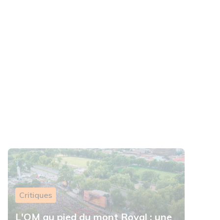
Critiques
L'OM au pied du mont Royal : une