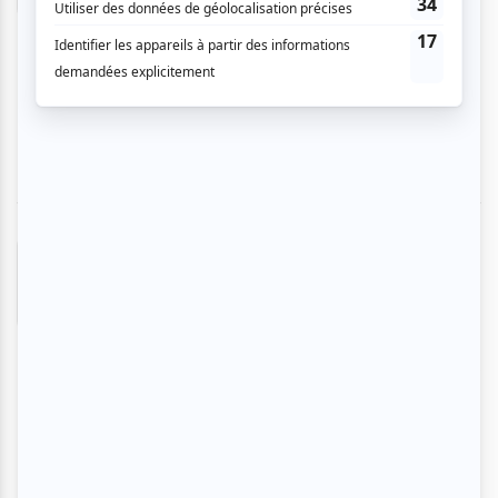
création nous amène à voir différente
disciplines artistique que ce soit la marionnette
ou le cirque. Sans parler du livret qui mélange
l'absurdité et l'humour propre au clowns!
Gabrielle B.
- 2026-02-02 15:23:53
C'était la première fois que j'assistais à un
spectacle de l'Opéra de Montréal. J'ai été ravie
par le mélange d'humour et d'émotion, ainsi que
l'ingéniosité de la mise en scène. Le texte, en
plusieurs langues, recèle des trésors lorsqu'on y
prête attention. L'ensemble m'a transportée
dans un monde "hors du temps", et j'en suis
ressortie très émue. Quelle joie aussi d'assister
à une première mondiale!