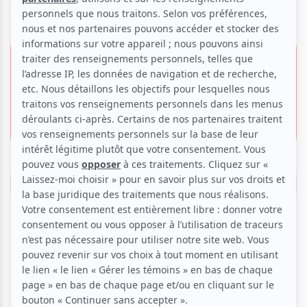
Voir les avis -->
3 février 2026 -
19h30
Offre VIP
Place des Arts | Théâtre
94.00 $
Maisonneuve
Invitation gratuite
175, rue Sainte-Catherine O.,
Montréal
Réserver
Tarification dynamique
Le prix des billets de cet événement varie
quotidiennement. Le montant affiché sur