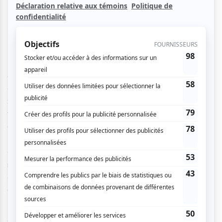
atuvu.ca est fourni à titre indicatif
uniquement.
Création de la compositrice montréalaise Ana Sokolović,
Clown(s) est une ode à l’humanité. Inspirée des univers de
Sand, Fellini, Chaplin et Keaton, la « favola in musica » –
fable musicale – explore à travers sept tableaux les
grandes étapes et émotions de la vie.
Cette fresque conjuguant langue inventée, musique et
magie se déploiera dans le monde fantastique du cirque et
des saltimbanques. Une production qui promet
d’émerveiller et d’émouvoir.