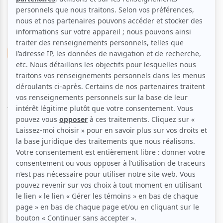
Improvisation
Humour
Musicale
Star Story
Aucune offre promotionnelle
disponible
Soyez les premiers avisés dès qu'il y aura une offre promo
pour Star Story:
INSCRIVEZ-VOUS
15 chansons, 4 stars, 1 public sans merci.
Un spectacle d'improvisation en chansons qui repousse les