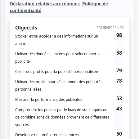
limites de l'imaginaire musical... et de l'absurde.
Un univers glamour où l'on trouve la gloire... ou la
déchéance.
Mettant en vedette :
Sophie Caron
Mathieu Bouillon
Lelouis Courchesne
Christian L'Italien
Le tout animé par Annick Papineau et mis en musique par
Thierry Simard et les girafes balafrées.