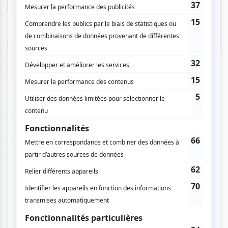
Improvisation
Quoi faire cette semaine ? | Coup de cœur
francophone, Nzinga, LNI et OSL !
Par
Camille Dehaene
| 7 novembre 2023
Pour cette nouvelle semaine, on vous suggère diverses sorties
culturelles à faire seul, entre amis ou en famille, pour des
moments mélodique...
Voir l'article
>