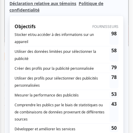
Improvisation
Sept ligues montréalaises pour s'initier à
l'improvisation
Par
Juliette Perron
| 16 avril 2025
Il ne serait pas faux d'affirmer que Montr&eacute;al est la
capitale de l'improvisation dans le monde. Accueillant dans sa
m&eacute;tropole...
Voir l'article
>