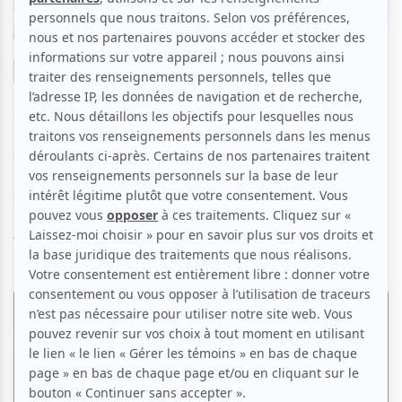
Improvisation
Où célébrer la Fête nationale du Québec en
2026 ?
Par
Théa Paradis
| 10 juin 2026
Le mois de juin est déjà bien entamé, et la Fête nationale du
Québec arrive à grands pas. Un peu partout au Québec,
plusieurs programmations musicales à expérimenter en famille
ou entre amis seront pr...
Voir l'article
>