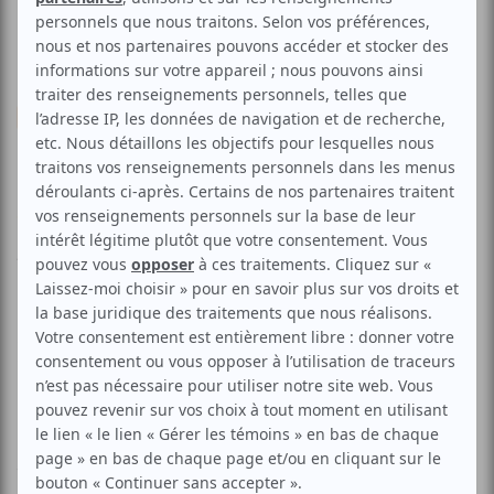
Musique
Classique
Schumann fête ses 200 ans
Voir les avis -->
Aucune offre promotionnelle
disponible
Soyez les premiers avisés dès qu'il y aura une offre promo
pour Schumann fête ses 200 ans:
INSCRIVEZ-VOUS
Le Trio Lajoie a été fondé en 2008 par la pianiste Akiko
Tominaga, la violoncelliste Chloé Dominguez et la
violoniste Ariane Lajoie. Le concert est animé par Edgar