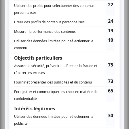
Benoit C.
- 2010-02-23 16:04:30
Magnifique Schumann Sublime performance par
trois jeunes musiciennes classiques (pianiste,
violoniste et celliste), parfois en solo de piano,
duo ou trio, ce qui nous a permis de bien
apprécier les divers instruments et musiques.
La passion, la tendresse et parfois le désarroi
de Schumann furent bien rendus par les
artistes et bien expliqués par le musicologue
Edgar Fruitier qui fit oeuvre de présentateur
doté de surcroît d'un bon sens de l'humour (trio
de la joie ou joie du trio)! Superbe soirée! Merci.
Claudette C.
- 2010-02-23 13:19:14
Merveilleux! Que dire devant de si