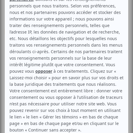
Théâtre
Drame
Comédie
Piaf
Aucune offre promotionnelle
disponible
Soyez les premiers avisés dès qu'il y aura une offre promo
pour Piaf:
INSCRIVEZ-VOUS
De son enfance à sa gloire, de ses victoires à ses
blessures, de Belleville à New York, voici l'exceptionnel
parcours d'Édith Piaf. À travers un destin plus incroyable
qu'un roman, découvrez l'âme d'une artiste et le cœur