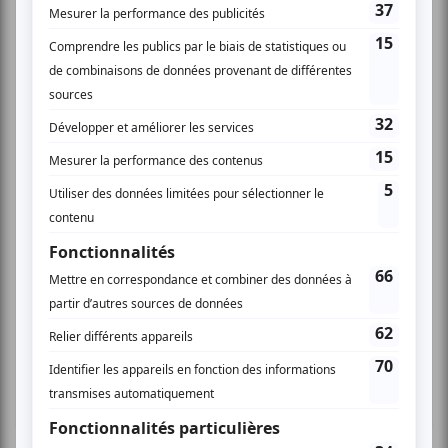
Festival Colline
Musique
Québécoise
Pop franco
Variété
Festival Colline
Lac-Mégantic
Plusieurs offres promo