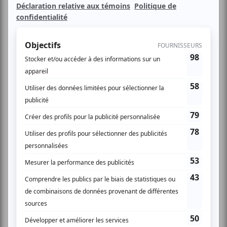
d'une femme. Intime, intense, fragile et indestructible,
dévouée à son art jusqu'au sacrifice ultime. Piaf, la plus
immortelle des chanteuses...
Une production de Jean-Bernard Hébert
Texte
: Pamela Gems
Mise en scène
: Jacques Rossi
Interprètes
: Dominique Leduc, Renée Cossette,
Sébastien Dodge, Francis Durocher, David Fontaine, Jean-
Bernard Hébert, Robert Lalonde, Michel-Maxime Legault,
Myriam Poirier, Marc-André Poliquin, Marcel Pomerlo,
François Trudel.
www.pauline-julien.com