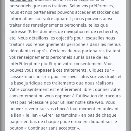
Musique
Italienne
Musique du monde
Festive
Marco Calliari & ses amis | 4e
show bénéfice de l'APQ
Aucune offre promotionnelle
disponible
Soyez les premiers avisés dès qu'il y aura une offre promo
pour Marco Calliari & ses amis | 4e show bénéfice de l'APQ:
INSCRIVEZ-VOUS
Le 4e Show-bénéfice de l’Association des paraplégiques