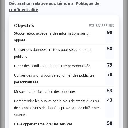
du Québec (APQ) réunira cette année Marco Calliari et ses
amis, Yves Lambert, Luc De Larochellière, Paul Cargnello,
Marie-Luce Béland et bien d’autres, sur la scène du
Medley, le mercredi 15 octobre prochain à compter de 19
heures.
D’autres artistes chevronnés apporteront aussi leur appui
aux personnes handicapées ce soir-là, notamment Nedjim
Bouizzoul, Corpuscule Danse, Kinimod et Samian. Cet
événement annuel est sous la présidence d’honneur de
Gaston L’Heureux.
Pour aider et sensibiliser
Le Show de l’APQ est devenu rapidement un
incontournable. Parce qu’il permet chaque année de
recueillir de l’argent pour offrir des services spécialisés à