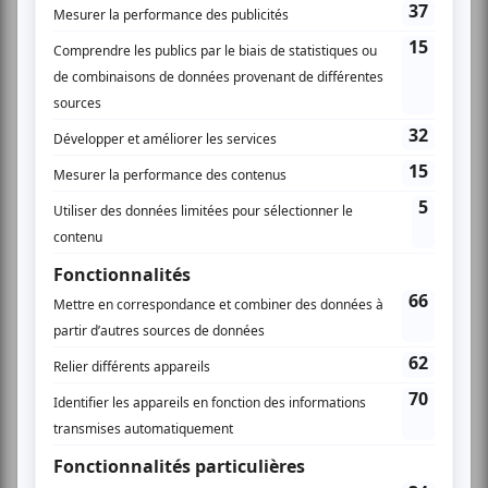
Festival Colline
Musique
Québécoise
Pop franco
Variété
Festival Colline
Lac-Mégantic
Plusieurs offres promo