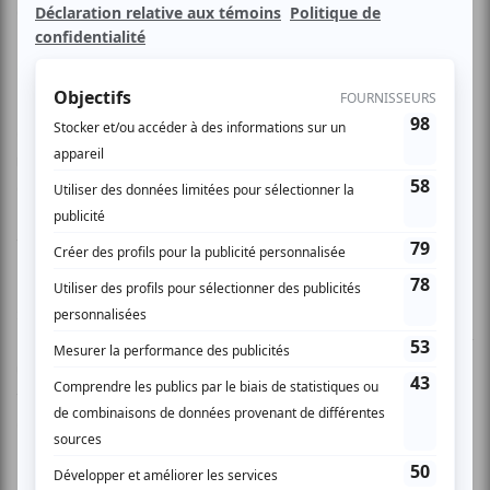
de sa vie tout en mélodie.
Les choses de la vie selon Marcie, ce sont donc les
aventures d’un quotidien revisité, raconté en mots et en
musique sous des accents pop-folk. On y découvre un
croisement original entre la chanson française de Carla
Bruni et celle Georges Brassens (insolite, non ?) ainsi que le
folk d’une Jewel à ses débuts.
Sur scène, Marcie, accompagnée de deux musiciens
(contrebasse et guitares) est l’hôte qui reçoit au salon, pour
une soirée intime au cours de laquelle elle conte ses
tranches de vie. C’est alors comme si elle adressait ses
gestes et ses paroles à chacun des invités en particulier…