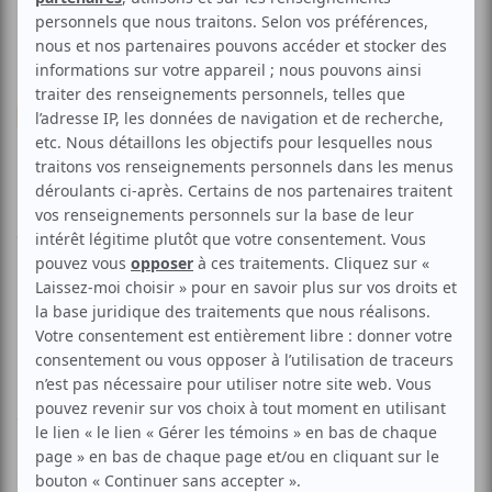
Musique
Pop franco
Folk
Marcie
Aucune offre promotionnelle
disponible
Soyez les premiers avisés dès qu'il y aura une offre promo
pour Marcie:
INSCRIVEZ-VOUS
Marcie est une jeune auteure-compositrice-interprète qui a
fait ses premiers pas dans la région du Saguenay-Lac-
Saint-Jean. Mélangeant l’humour à la mélancolie, elle crée
des pièces à la fois drôles et touchantes, des petits bout