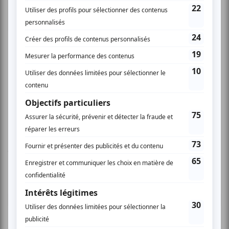
Sylvie D.
- 2010-10-06 02:23:24
La releve est assurée ! Nous avons assister aux
prouesses de ces talentueux comédiens de la
relève qui aspirent donc à devenir
improvisateur à la LNI. Créativité, spontanéité,
écoute et la passion de l'improvisation nous ont
emmené dans un voyage théâtrale très
prometteur et fascinant.
Vous devez être connecté pour
donner un avis.
Connectez-vous ici.