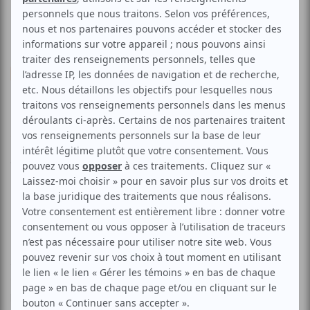
Improvisation
Théâtrale
Humour
Générale
LNI | Camp de recrutement
Voir les avis -->
Aucune offre promotionnelle
disponible
Soyez les premiers avisés dès qu'il y aura une offre promo
pour LNI | Camp de recrutement:
INSCRIVEZ-VOUS
Assistez au camp de recrutement de la LNI, présenté
devant public! Assistez au camp de recrutement de la LNI,
présenté devant public, et soyez un témoin privilégié des