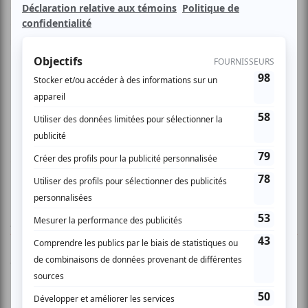
d'influences: Bob Dylan, CCR, Ennio Morricone, Johnny
Cash, Byrds, Pretty Things, Jimi Hendrix ou plus
récemment, Avec Pas D'Casque, The Sadies ou Black
Lips. Le tout apprêté à leur sauce et en français s.v.p.!
Première partie: Les Canailles
www.myspace.com/lesrevenants
AUCUN COMMENTAIRE
Vous devez être connecté pour
donner un avis.