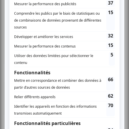
Musique
Québécoise
Pop franco
Variété
Festival Colline
Lac-Mégantic
Plusieurs offres promo