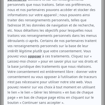
Musique
Chanson franco
Les Revenants
Aucune offre promotionnelle
disponible
Soyez les premiers avisés dès qu'il y aura une offre promo
pour Les Revenants:
INSCRIVEZ-VOUS
Les Revenants, ce sont quatre musiciens issus de
différents groupes (Les Prostiputes, Les Truands) qui
retournent aux racines avec une musique originale et
envoûtante aux textes fantômatiques. Un habile mélange