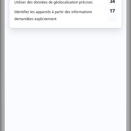
Zoom photo
Osheaga 2026 | Zoom photo sur la
seconde soirée avec Turnstile, Viagra
Boys, Franz Ferdinand, Angine de
Poitrine et plus