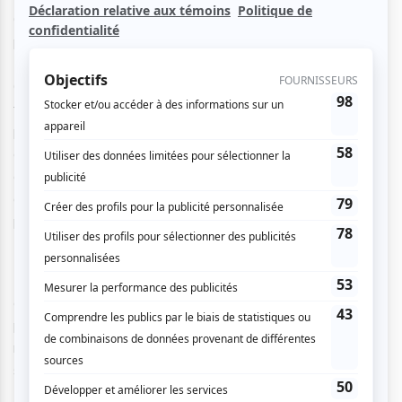
Chaque matin, la route qui le mène à l’école tend ses
pièges et Léon doit subir les railleries de ses camarades.
Mais, en cachette, Léon mange des clous et des boulons…
C’est qu’il a décidé de devenir un train, un train en fer, un
train ultra-rapide. Il pourra alors échapper à ses
poursuivants. Pour l’instant, la seule chose qui lui permet de
courir plus vite qu’eux, c’est sa peur. Il doit absolument
grandir le plus vite possible : s’il réussit à devenir un train, il
deviendra peut-être comme son frère qui, lui, semble
parfait et invincible.
Léon le nul nous entraîne dans l’univers des peurs enfouies
d’une enfance pas toujours heureuse, mais affirme aussi la
puissance du rêve et nous rappelle que l’imaginaire est un
refuge. Un théâtre inventif et rempli d’émotion, une œuvre
sensible qui nous ramène à notre vulnérabilité.