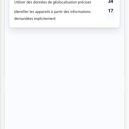
Festival Colline
Musique
Québécoise
Pop franco
Variété
Festival Colline
Lac-Mégantic
Plusieurs offres promo