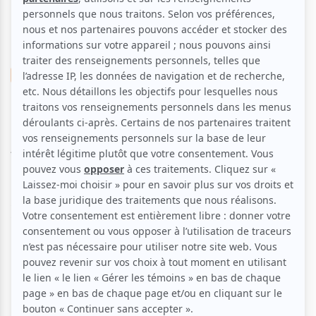
Théâtre
Création
Enfant
Léon le nul
Aucune offre promotionnelle
disponible
Soyez les premiers avisés dès qu'il y aura une offre promo
pour Léon le nul:
INSCRIVEZ-VOUS
Pour les jeunes de 9 à 13 ans et leurs parents.
Léon, dit le nul, est un gamin plus petit que les autres.