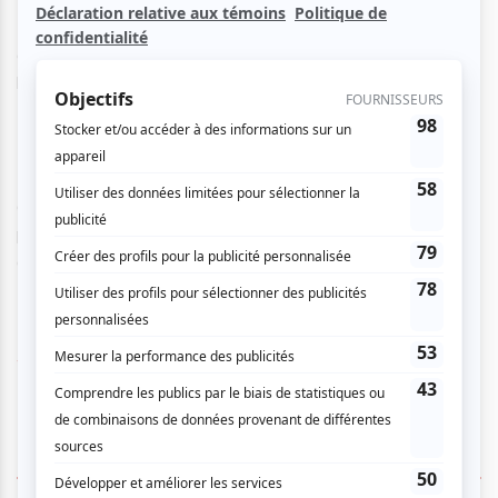
Tremblay plus créateur qu'adaptateur, dans son coin
d'épicerie en ruine, Béatrice, cette grande folle minable
hallucinante, n'a eu qu'une moitiée de vie. (...)
Ici le ratage, l'émotion, l'épilepsie, le langage, la peine, le
gâtisme, la laideur, la crasse ne sont pas nobles, ils sont
poignants. On n'en fait pas un drame. Ils sont le drame,
drôle, humble, singulier et singulièrement vôtre. - Alain
Pontaut, dramaturge et poète.
www.rideauvert.qc.ca
1 COMMENTAIRE DE MEMBRE