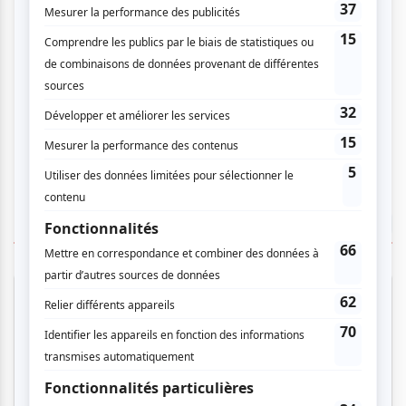
TOUTES LES OFFRES
Festival Colline
Musique
Québécoise
Pop franco
Variété
Festival Colline