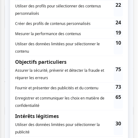
Nathalie B.
- 2009-05-25 04:00:00
Quel performance! Bravo à une Sylvie Drapeau
toujours fidèle à elle même. Intense! Imprégné
et généreuse envers son public! Bravo à tous
aussi!
Vous devez être connecté pour
donner un avis.
Connectez-vous ici.