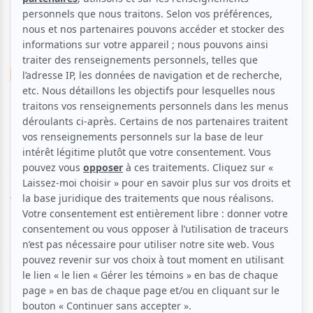
Théâtre
Répertoire
L'Effet des rayons gamma
sur les vieux garçons
Voir les avis -->
Aucune offre promotionnelle
disponible
Soyez les premiers avisés dès qu'il y aura une offre promo
pour L'Effet des rayons gamma sur les vieux garçons:
INSCRIVEZ-VOUS
Rendue plus québécoise que nature par les soins d'un