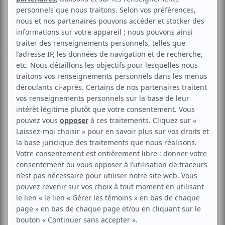
Théâtre
Répertoire
Création
Le Roi se meurt
Voir les avis -->
Aucune offre promotionnelle
disponible
Soyez les premiers avisés dès qu'il y aura une offre promo
pour Le Roi se meurt:
INSCRIVEZ-VOUS
Les Productions Empremier vous convie à une pièce
d'Eugène Ionesco