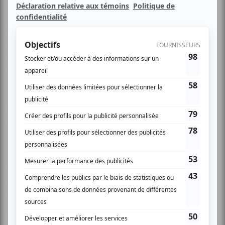
Jeune et fleurissant hier, le royaume du roi Bérenger 1er
n’est plus ce qu’il était. La terre se fissure, la population
vieillit prématurément et l’ensemble du territoire risque de
tomber dans un trou qui s’agrandit de jour en jour. La raison
de ce trouble ? Le Roi se meurt ! Refusant d’abdiquer,
Bérenger se verra guider sur la voie du détachement par
Marguerite, sa première épouse. Retenu par son
narcissisme et ses fidèles, il arrivera, non sans peine, au
dépouillement.
La cérémonie préparée pour la mort du roi évoque des
formes orientales. Dans son texte, Ionesco cache le
souvenir de la culture millénaire du Tibet, avec ses rites et
son livre des morts. Les Productions Empremier veulent
explorer cette association à une culture lointaine dans leur
production d’une pièce dite “classique” de la dramaturgie