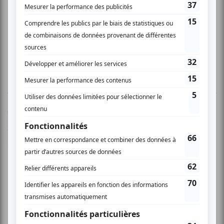
Paquette-Godin, Camille Picher, Christine Plouffe
www.laveillee.qc.ca
1 COMMENTAIRE DE MEMBRE
X.
- 2009-11-28 04:00:00
Trop compliqué Cette pièce est un classique et
l'adaptation fut trop compliquée pour rien.
Laissons plus tôt ces classiques en paix dans
leurs odeurs et leurs parfums que de tenter de
les ramener à notre époque.