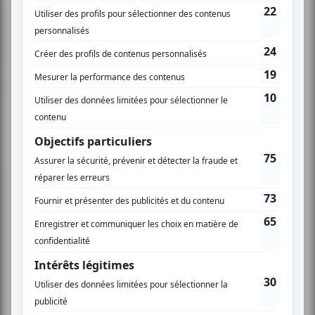
française.
Avec Le Roi se meurt, Les Productions Empremier
plongent dans l’univers intime de Ionesco et dans les
angoisses de l’auteur face à la mort, bien présentes dans
le personnage du roi. Ce dernier, égoïstement, refuse que
le monde lui survive. Seule la sagesse de Marguerite lui
permettra de se rallier au grand Tout universel d’où nous
provenons et où nous retournerons.
Mise en scène: Francis Cantin
Assistance: Julie-Ange Breton
Avec: Louis-Philippe Labrèche, Kena Molina, Frédéric
Sasseville Painchaud, André Perron, Chantal Therrien,
Stéphanie Daviau
Concepteurs: Gabrielle Dumont Dufresne, Sabrina