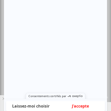
Conditions d'utilisation
Politique de confidentialité
Nous contacter
Sites amis:
Baron MAG
Bible Urbaine
Le Canal Auditif
Sors-tu.ca
4521 Boul. Saint-Laurent, Montréal, QC H2T 1R2, Canada
© Copyright ATUVU.CA Tous droits réservés
Le nouveau site atuvu.ca a reçu le soutien du Fonds du Canada pour les
X
périodiques