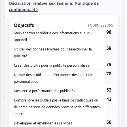
Pour ce faire, l'équipe LNI affronteront l'équipe de
comédiens de l’émission Dieu Merci! dirigés pour la soirée
par nul autre que l’animateur Éric Salvail. L'équipe LNI sera
composée de Réal Bossé, François-Étienne Paré, Frédéric
Barbusci, Isabelle Brouillette, Maryvonne Cyr et Émilie
Bibeau dirigés par le coach Christian Laurence.
Les matchs de la LNI, accessibles aux spectateurs de tous
âges, présenteront 6 équipes prêtes à relever tous les
défis de ce spectacle théâtrale où tout est possible. La LNI
disputera 15 matchs au Medley et a ajouté à son
calendrier 3 matchs en-dehors de Montréal, soit à
l’Assomption, Granby et Gatineau. À ceci s’ajoutera le
Match des étoiles et des séries éliminatoires de la Coupe
Charade.