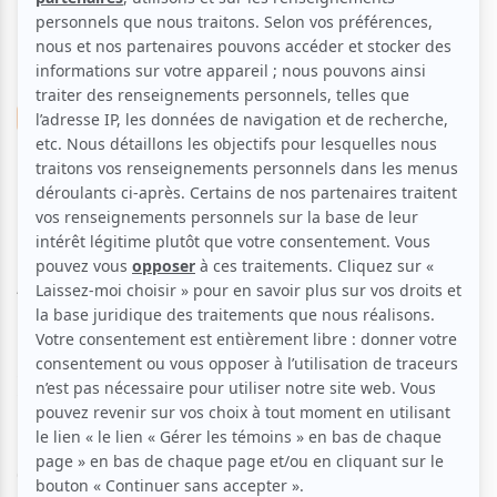
Improvisation
Théâtrale
Humour
Générale
La LNI accueille les
comédiens de Dieu Merci!
Aucune offre promotionnelle
disponible
Soyez les premiers avisés dès qu'il y aura une offre promo
pour La LNI accueille les comédiens de Dieu Merci!:
INSCRIVEZ-VOUS
Ce mardi 3 mars aura lieu le Grand Match Spécial de la LNI.