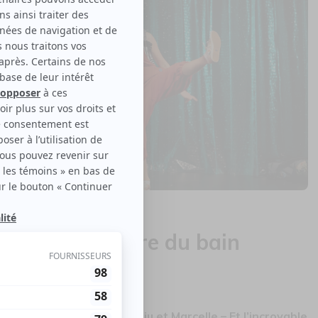
’incroyable heure du bain
le disponible
a une offre promo pour Juju et Marcelle – Et l’incroyable