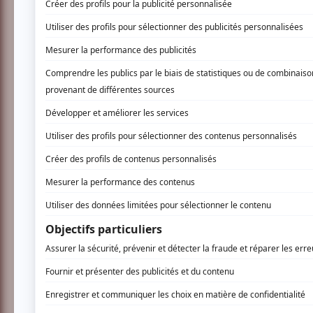
heure du bain:
INSCRIVEZ-VOUS
Série Sons et Brioches (Petis Bonheurs
✨
Juju et Marcelle : la grande aventure du
Oh non, c’est l’heure du bain ! 🛁💦 Mais Juju
retarder ce moment… Depuis leur chambre per
des chansons pour échapper à la mousse !
Un spectacle
drôle, musical et plein d’éne
6 ans.
Prêts à plonger dans leur imagina
Avec la collation offerte gracieusement
©Lucie Giguere | Studio-8