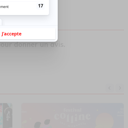
hanie B. Dumont
our donner un avis.