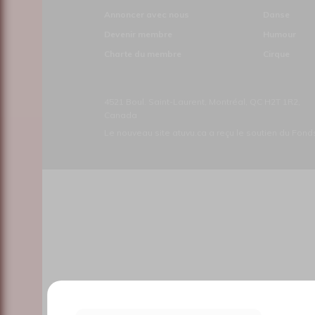
Annoncer avec nous
Danse
Devenir membre
Humour
Charte du membre
Cirque
4521 Boul. Saint-Laurent, Montréal, QC H2T 1R2,
Canada
Le nouveau site atuvu.ca a reçu le soutien du Fon