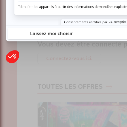
Mathieu Bourret
Anna Sanchez
Stép
AUCUN COMMENTAIRE
Vous devez être connecté p
Connectez-vous ici.
TOUTES LES OFFRES