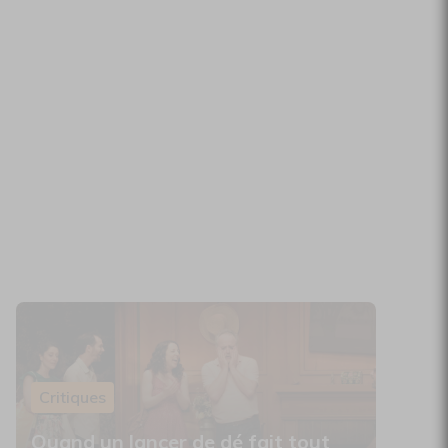
Critiques
Quand un lancer de dé fait tout