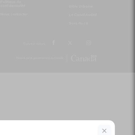
Politique de
confidentialité
Bible Urbaine
Nous contacter
Le Canal Auditif
Sors-tu.ca
Suivez-nous