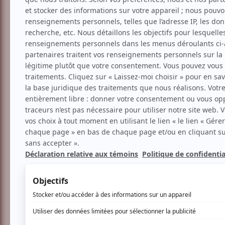
Théâtre
Musical
Comédie
Création
Juju et Marcelle – Et l
Aucune offre promotionnel
Soyez les premiers avisés dès qu'il y aur