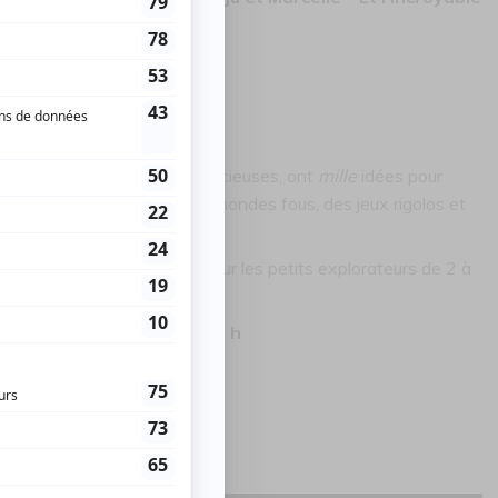
 2-6 ans)
 bain !
 et Marcelle, nos jumelles malicieuses, ont
mille
idées pour
chée, elles inventent des mondes fous, des jeux rigolos et
rgie
, spécialement conçu pour les petits explorateurs de 2 à
tion ?
🎶😄
 par McCafé à partir de 10 h