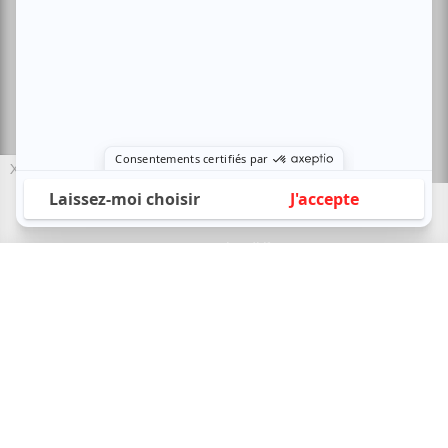
Conditions d'utilisation
Politique de confidentialité
Nous contacter
Sites amis:
X
Baron MAG
Bible Urbaine
Le Canal Auditif
Sors-tu.ca
4521 Boul. Saint-Laurent, Montréal, QC H2T 1R2, Canada
© Copyright ATUVU.CA Tous droits réservés
Le nouveau site atuvu.ca a reçu le soutien du Fonds du Canada pour les
périodiques