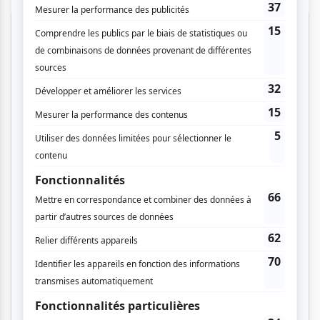
Festival Colline
Musique
Québécoise
Pop franco
Variété
Festival Colline
Lac-Mégantic