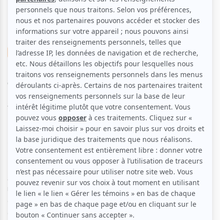
Musique
Québécoise
Chanson franco
Jérôme Charlebois
Aucune offre promotionnelle
disponible
Soyez les premiers avisés dès qu'il y aura une offre promo
pour Jérôme Charlebois:
INSCRIVEZ-VOUS
Jérômanimé: Un spectacle muni de ballades, de chansons
rythmées, festives et humoristiques regroupant les
chansons de ses deux premiers albums mais également
quelques reprises francophones pour satisfaire son public.