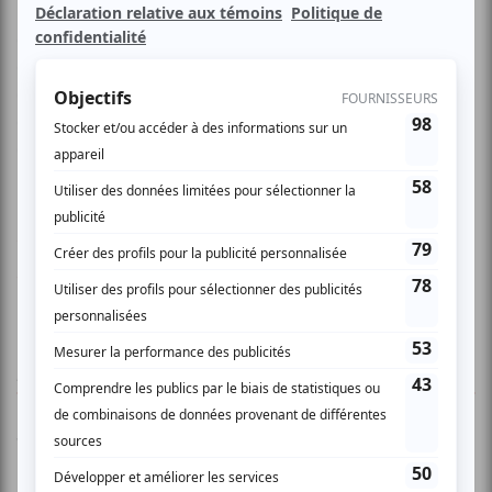
Hawkins, Blue Rodeo, Bo Diddley... et même une leçon de
guitare donnée au fils du premier ministre du Canada !). Élu
artiste blues de l'année par la radio de CBC en 2009, Jack
de Keyser présente les chansons de son plus récent
album, The Corktown Sessions. Il faut s'attendre à une
exécution fine et à un blues solide!
www.myspace.com/jackdekeyzer
www.lezaricot.com
AUCUN COMMENTAIRE
Vous devez être connecté pour
donner un avis.