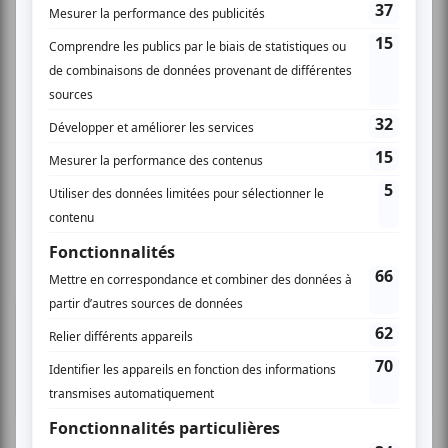
Festival Colline
Musique
Québécoise
Pop franco
Variété
Festival Colline
Lac-Mégantic
Plusieurs offres promo