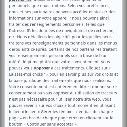
Musique
Soul
Jazz
Blues
Jack de Keizer
Aucune offre promotionnelle
disponible
Soyez les premiers avisés dès qu'il y aura une offre promo
pour Jack de Keizer:
INSCRIVEZ-VOUS
Une voix soul, éclectique, enrouée, chaleureuse, imprégnée
de jazz, un talent de guitariste indéniable... Pas étonnant
que la participation de cet habitué du Festival ait été aussi
sollicitée au cours de ses 30 ans de carrière (Ronnie