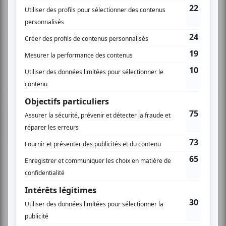
dedans!
www.isabellecyr.com
2 COMMENTAIRES DES MEMBRES
Avinash R.
- 2009-03-31 04:00:00
Très poetique! Les deux guitaristes était
excellents! Elle a des belles chansons sur la
mer, un sense theatrale et plein d'humour,
quelquefois exagerée.