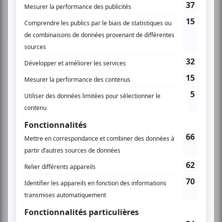
Réjean D.
- 2009-03-30 04:00:00
Où peut-on la voir maintenant ! Je suis revenu
de ce spectacle émerveillé. Je l'a savais pleine
de temps è la télé, mais il nous surprend encore
en donnant ce spectacle intime en participant è
cette série Découverte ! On aime se laisser
bercer par ses textes que l'on dévore un è un
avec plaisir. Accompagnée de musiciens
formidables, que l'on sentait jouer pour le
plaisir, on a eu droit è deux heures de pur
plaisir. J'en ai profité pour acheter son CD, ce
qui me permet de prolonger encore mon plaisir.
En entendant qu'elle revienne, achetez le CD :
cela vous permettra de goûter è mon plaisir....
R.Daigle St-Bruno