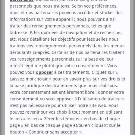
Musique
Française
Isabelle Cyr | Le large en
dedans
Voir les avis -->
Aucune offre promotionnelle
disponible
Soyez les premiers avisés dès qu'il y aura une offre promo
pour Isabelle Cyr | Le large en dedans:
INSCRIVEZ-VOUS
L'univers de l'auteure-compositrice-interprète est teinté