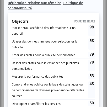
de poésie aux couleurs de lune, de vent et de ville. Sa voix
douce et chaude et ses mélodies envoûtantes nous
invitent à voyager aux quatre coins de notre imaginaire.
C'est en toute intimité et avec la complicité des ses fidèles
acolytes, le guitariste Claude Fradette (récipiendaire de
prix Jutras pour les trames sonores des films Gas Bar Blues
de Louis Bélanger et Le peuple invisible de Richard
Desjardins), et le bassiste, Mario Légaré (Douze hommes
rapaillés (Spectra Musique), Michel Rivard), qu'Isabelle
nous présente ses chansons tirées de son premier album
éponyme et des nouvelles chansons .
Une soirée, un piano, une guitare, une basse, une voix,
parfois trois, des mélodies et des histoires drôles et
touchantes qui s'harmonisent pour prendre Le large en