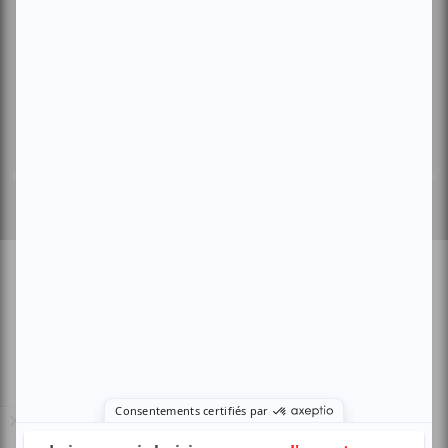
Le Canal Auditif
Sors-tu.ca
4521 Boul. Saint-Laurent, Montréal, QC H2T 1R2, Canada
© Copyright ATUVU.CA Tous droits réservés
Le nouveau site atuvu.ca a reçu le soutien du Fonds du Canada pour les
périodiques
Inscrivez-vous
Des offres exclusives et événements
gratuits
Inscription
En savoir plus
X