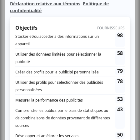
meilleurs succès de U2, depuis les tous débuts jusqu'à
aujourd'hui!
1 COMMENTAIRE DE MEMBRE
Lynda G.
- 2008-09-14 04:00:00
SUPER wow C'était un super de show ..... on
n'aurait dit le vrai Bono.... un gars super
sympathique .... parle avec les fans .... un très
bon show ..... comme si c'était le groupe U2 ......
Belle performance .... à voir absolument
Vous devez être connecté pour