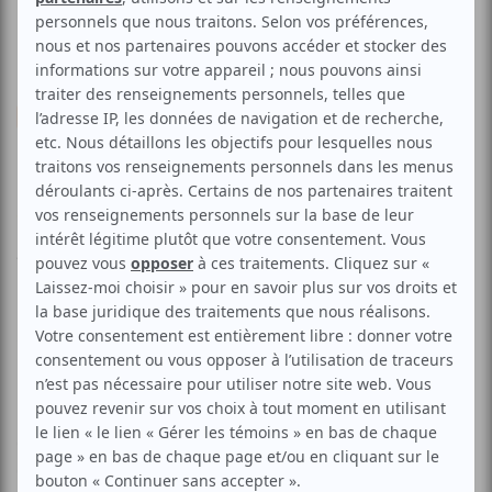
Musique
Rock
Hommage à U2 par Popmart
Voir les avis -->
Aucune offre promotionnelle
disponible
Soyez les premiers avisés dès qu'il y aura une offre promo
pour Hommage à U2 par Popmart:
INSCRIVEZ-VOUS
L'expérience musicale de U2 sur scène! La musique, les
costumes et les décors, vous transporteront au coeur du
groupe le plus populaire de la planète. Vous entendrez les