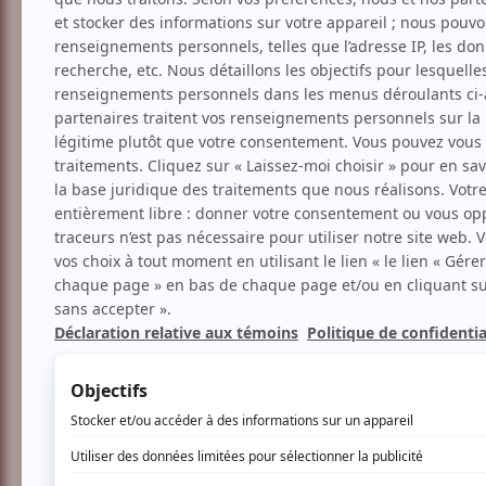
Musique
Acoustique
Emi Bond et Honoré | 
Aucune offre promotionnel
Soyez les premiers avisés dès qu'il y a