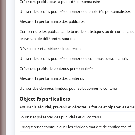
Rencontre!:
INSCRIVEZ-VOUS
Ils sont tous deux auteurs-compositeurs-interp
est cette perle rare qui manquait à cette rég
vacances d'été d'où il n'est jamais reparti. E
au reggae. Lui groove, swing, palpite au ryt
Leurs points communs ? Une énergie à couper l
rencontrer sur scène pour 2 heures de specta
AUCUN COMMENTAIRE
Vous devez être connecté p