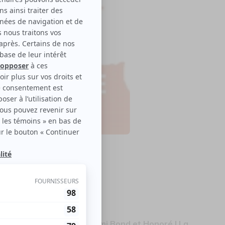
La Rencontre!
le disponible
ura une offre promo pour Emi Bond et Honoré | La