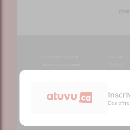
À propos d'atuvu.ca
Musique
Inscrire un événement
Théâtre
Annoncer avec nous
Danse
Devenir membre
Humour
Charte du membre
Cirque
Inscr
Des offr
4521 Boul. Saint-Laurent, Montréal, QC H2T 1R2,
Canada
Le nouveau site atuvu.ca a reçu le soutien du Fon