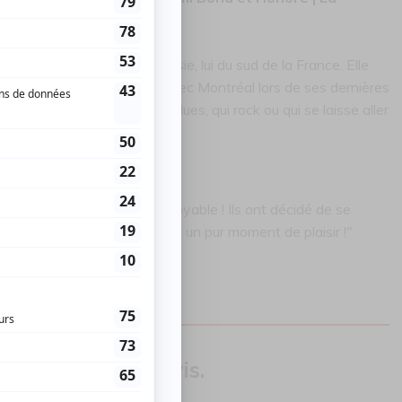
rètes. Elle vient de Gaspésie, lui du sud de la France. Elle
ion, il est tombé en amour avec Montréal lors de ses dernières
mi est une jeune femme qui blues, qui rock ou qui se laisse aller
hme de son cœur qui bat.
e souffle et un talent incroyable ! Ils ont décidé de se
cle! Plus qu'une découverte, un pur moment de plaisir !"
our donner un avis.