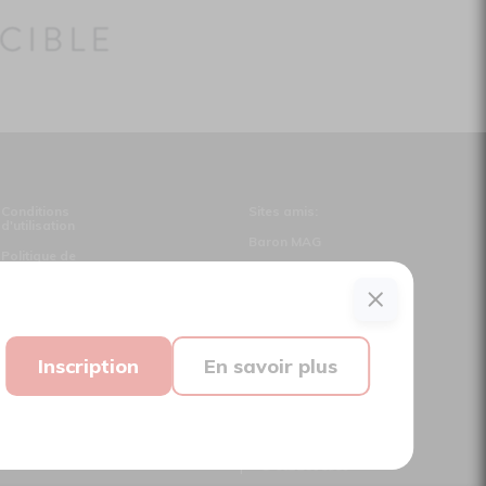
Conditions
Sites amis:
d'utilisation
Baron MAG
Politique de
confidentialité
Bible Urbaine
Nous contacter
Le Canal Auditif
Sors-tu.ca
Inscription
En savoir plus
Suivez-nous