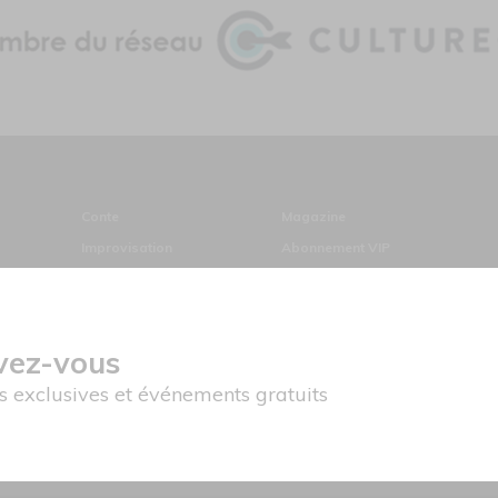
Conte
Magazine
Improvisation
Abonnement VIP
Magie
Archives
Cinéma
Divers
ivez-vous
es exclusives et événements gratuits
© Copyright ATUVU.CA Tous droits
réservés
ds du Canada pour les périodiques