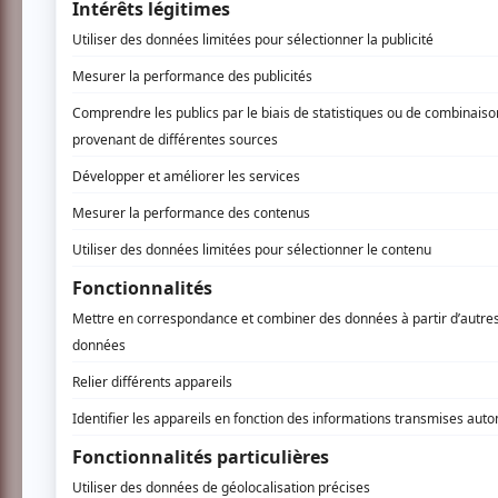
Connectez-vous ici.
TOUTES LES OFFRES
Festival Colline
Musique
Québécoise
Pop franco
Variété