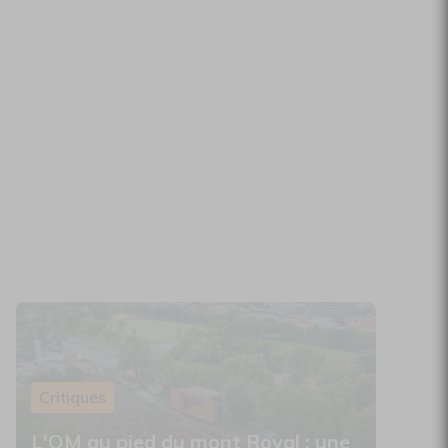
Critiques
L'OM au pied du mont Royal : une