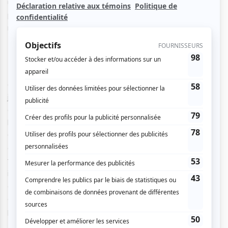
un second spectacle théâtral performatif. Cette fois, il
partage la scène avec Maia Loïnaz, actrice et auteur (La
massothérapeute, Éditions Marchand de Feuilles, 2009).
Demain, peut-être est né d’envies et d’improvisation. Au
début, il y avait un cornet de crème glacée et un piano
jouet. Quelques mois plus tard, Demain, peut-être est
devenu un spectacle à part entière qui traite avec
beaucoup d’humour, des souvenirs et de la mémoire.
Quelles traces allons-nous laisser dans la mémoire des
autres? Sommes nous condamnés à disparaître malgré
tous les efforts que nous déployons pour rester
inoubliable? À travers les destins de plusieurs personnages
célèbres et les mystères de la géologie, Demain, peut-être
questionne notre rapport à l’héritage et au temps qui
passe.