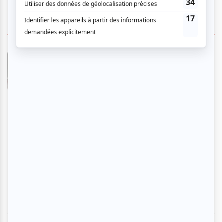
4 COMMENTAIRES DES MEMBRES
Denis L.
- 2009-12-09 04:00:00
Apréciation de mon invité J'ai bien apprécié
cette pièce intimiste qui m'a un peu surpris je
dois dire. D'après la description, je m'attendais
à quelque chose de décousu et d'expérimental,
hors au contraire, tout était bien ficelé. Les
décors et les instruments minimalistes
permettaient aux 2 comédiens une exploration
tout azimut qu'ils ont bien mis à profit. Un petit
trésor à faire circuler, bravo à cette expérience
théâtrale.