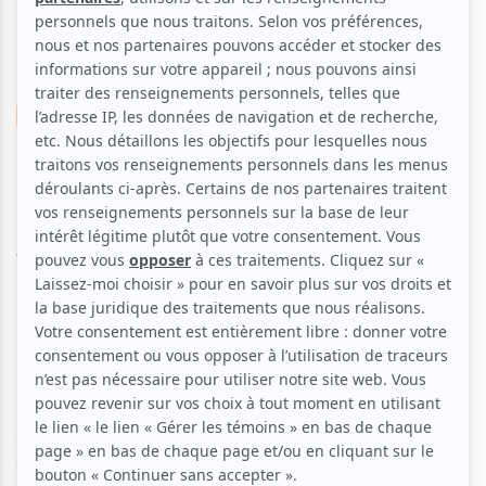
Théâtre
Création
Comédie
Drame
Demain, peut-être
Voir les avis -->
Aucune offre promotionnelle
disponible
Soyez les premiers avisés dès qu'il y aura une offre promo
pour Demain, peut-être:
INSCRIVEZ-VOUS
Fort de son solo Moi au milieu du monde (2007) et de son
expérience en art visuel, Jean-Pascal Fournier, directeur
artistique de la compagnie K-O/Chaos, a eu envie de créer