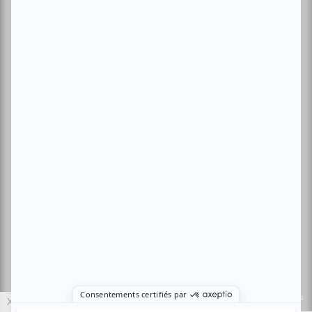
Archives
Conditions d'utilisation
Politique de confidentialité
Nous contacter
Sites amis:
Baron MAG
Bible Urbaine
Le Canal Auditif
Sors-tu.ca
4521 Boul. Saint-Laurent, Montréal, QC H2T 1R2, Canada
© Copyright ATUVU.CA Tous droits réservés
Le nouveau site atuvu.ca a reçu le soutien du Fonds du Canada pour les
X
périodiques