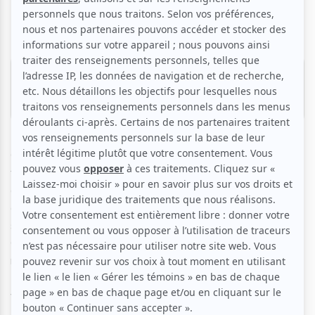
Granges
25 septembre 2026 - 20h00
Salle inexistante
30.00 $
Charles-Antoine est un gentil géant. Il ne se sent jamais
tout à fait à sa place, comme un éléphant dans un jeu de
quille. Ses anecdotes plus hilarantes les unes que les
autres savent charmer le public, que ce soit sur les réseaux
sociaux, en première partie de Mégan Brouillard et de
Christine Morency ou dans ce premier spectacle de
rodage.
Venez assister à l'éclosion d'un compteur né!