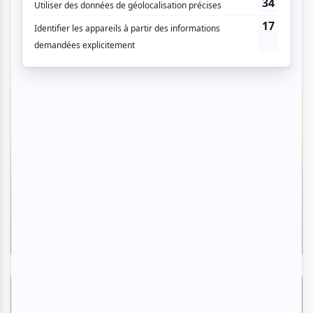
Critiques
Juste pour rire Montréal 2026 | «Heated
Rivalry» : le fan service dans ce qu'il a de
plus réjouissant
Par Clara Bich | 24 juillet 2026