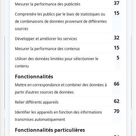
Critiques
«Le Palais des Glaces» : quand la
comédie dystopique fait rire et
frissonner
Par Ève Christian | 7 août 2026