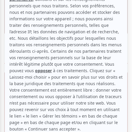
«Dracula - Un nouveau règne du mal», une
métaphore contemporaine d’un célèbre
roman gothique
Par
Daniel Raymond
| 20 mars 2026
ÉVÉNEMENTS PASSÉS