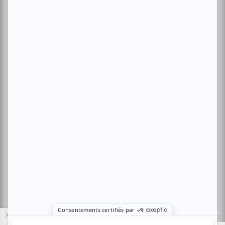
Archives
Conditions d'utilisation
Politique de confidentialité
Nous contacter
Sites amis:
Baron MAG
Bible Urbaine
Le Canal Auditif
Sors-tu.ca
4521 Boul. Saint-Laurent, Montréal, QC H2T 1R2, Canada
© Copyright ATUVU.CA Tous droits réservés
Le nouveau site atuvu.ca a reçu le soutien du Fonds du Canada pour les
X
périodiques