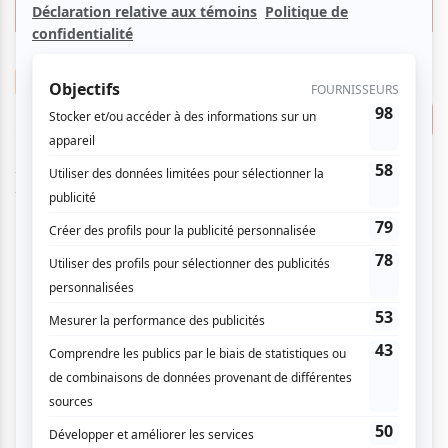
Débute le
17
mar
2026
39.00 $
Théâtre
Dracula, un nouveau règne du
Consulter
mal au Théâtre Denise-
Pelletier
Tarif régulier
Théâtre Denise-Pelletier | Salle Denise-
Pelletier