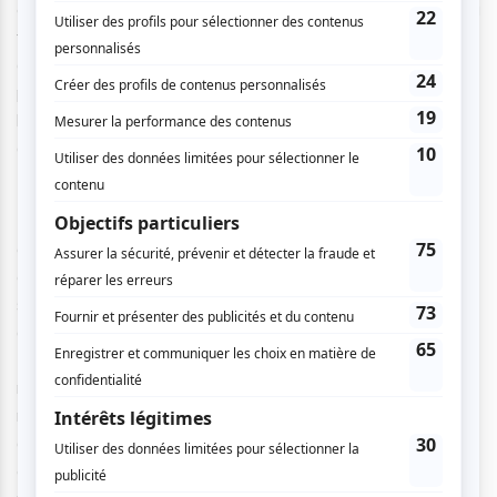
et prenant une dimension hors-norme. La caméra passe au
travers des fenêtres, tourne sur elle-même, nous promène
dans des recoins, se rapproche de ses personnages et
propose également des plans larges grandioses. Bref, ce
long-métrage livre une expérience de mouvements hors-
du-commun.
Salyut-7
s’inscrit donc avec son contenu dans la lignée
d’
Interstellar
de Nolan et
Gravity
de Cuaron, et vient
enrichir ce genre du « spatial » devenu populaire. La
séquence de l’arrimage rappelle d’ailleurs beaucoup celle
d’
Interstellar
jusque dans la trame sonore; cependant
Salyut-7
a la chance de retracer une histoire vraie, ce qui
rend cette séquence encore plus percutante. La réalisation
minutieuse et sans à-coups est embellie par une séquence
de
split-screen
(écran divisé) surprenante et envahie par
ce flottement spatial où même les partitions d’écran sont