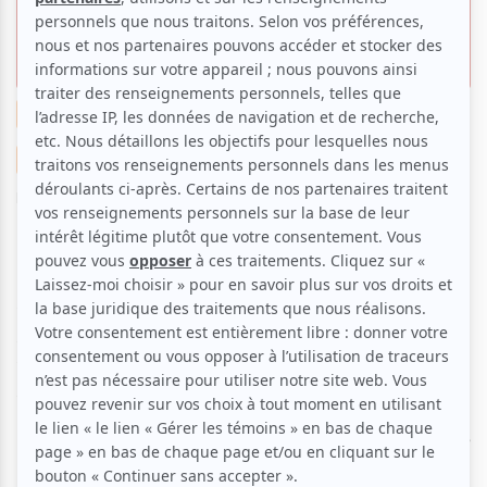
blockbuster russe à ne pas
manquer!
Cinéma
Suggestions de sorties
La critique cinéma de Clara
Par
Clara Bich
| 18 juillet 2018 | Contenu original
Long-métrage russe se passant dans l’espace,
Salyut-7
retrace l’envoi de deux cosmonautes pour
réparer la station Salyut-7. En plus de mettre en
scène une histoire vraie, c’est avec une grande
maîtrise cinématographique que cette excursion
spatiale est réalisée
par le cinéaste Klim Shipenko
.
Des mouvements de caméras plus déconcertants
que le
Gravity
de Cuaron au réalisme du film,
Salyut-7
est un petit bijou. Projeté en première canadienne