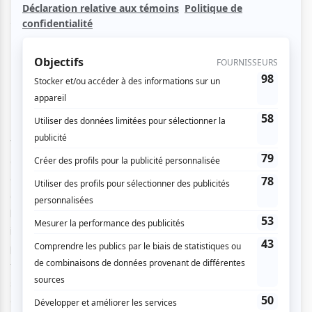
lors du Festival du Nouveau Cinéma (FNC) en octobre
2017, il sort ce vendredi sur nos écrans. Un conseil :
courez le voir, vous allez décoller !
Tout est maîtrisé. Les acteurs percent l’écran, Vladimir
Vdovichenkov qui incarne Federov est majestueux, assez
arrogant pour qu’on le déteste mais beaucoup trop
charismatique pour ne pas l’aimer. La réalisation permet
aux spectateurs de flotter dans l’espace tout autant que
les protagonistes pendant 120 minutes. La caméra
instaure des plans très géométriques sur terre (plans fixes,
panoramiques,
travellings
) face à des plans flottant dans
tous les sens au cœur de l’espace. Cette caméra, qui
semble subir les lois de l’apesanteur, nous rapproche de
choses irréalistes telles qu’un cafard oscillant dans l’espace