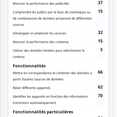
mouvantes. Également, une bande sonore très présente –
parfois un peu trop d’ailleurs – accompagne la majorité des
plans. Accotées aux images, ces musiques d’ambiance
viennent parfois donner le sentiment d’un vidéoclip plutôt
que d’une séquence filmique. Bien que cela soit le parti pris
de Shipenko, le silence spatial manque et aurait pu servir la
puissance des images. Cependant, l’émotion reste
présente et ce mélange audiovisuel se distingue d’une
transparence cinématographique « à l’américaine ».
Salyut-7
retrace aussi un événement méconnu du grand
public qui s’inscrit dans un contexte spatio-temporel
particulier, parfaitement mis en scène. En effet, en
parallèle des séquences dans l’espace,
Salyut-7
représente les querelles presque risibles entre l’URSS et
les États-Unis durant la guerre froide où la vie des deux
cosmonautes semble mise au second plan face au conflit
géopolitique. La représentation des femmes est aussi