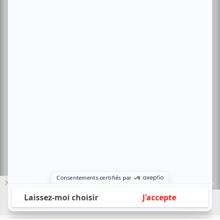
Politique de confidentialité
Nous contacter
Sites amis:
Baron MAG
Bible Urbaine
Le Canal Auditif
Sors-tu.ca
4521 Boul. Saint-Laurent, Montréal, QC H2T 1R2, Canada
© Copyright ATUVU.CA Tous droits réservés
X
Le nouveau site atuvu.ca a reçu le soutien du Fonds du Canada pour les
périodiques