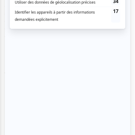
caractéristique de cette période du XXe siècle par leurs
statuts et leurs dialogues (rappelons la séquence
désarçonnante qui a fait rire toute la salle, où la petite fille
de 4 ans explique que les généraux de l’URSS ne vont pas
aux toilettes car ils sont des demi-dieux).
Lorsque l’on accumule le traitement de la caméra, la
force des personnages à l’écran, les plans de sorties
dans l’espace, les écrans divisés ou encore les
rebondissements scénaristiques,
Salyut-7
rappelle
que le cinéma russe est encore l’un des meilleurs.
Incontestablement
Salyut-7
plaira au plus grand
nombre d’entre vous. À mi-chemin entre le film
d’action et le drame, en passant par le film historique
aux allures de science-fiction, ce
blockbuster
russe