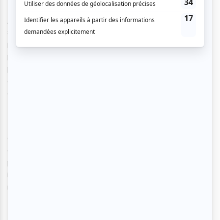
Jusqu’au 15 mai, on exposera à l’Espace La Fontaine des
séries de planches ayant figuré dans le mensuel de
politique internationale,
Le Monde diplomatique
. Quoique
publié en vingt langues, l’édition allemande est la seule à
proposer une bande dessinée sur sa dernière page : une
occasion de découvrir les contributions d’auteurs et
d'illustrateurs de renom au fil des ans.
Puis, du 15 au 26 mai, ce sera au tour d’une exposition
analysant la représentation du Québec dans la bande
dessinée internationale à partir d’une multitude d’oeuvres
publiées du début du XXe siècle à nos jours, principalement
issues de la BD franco-belge, des comics américains et du
manga japonais.