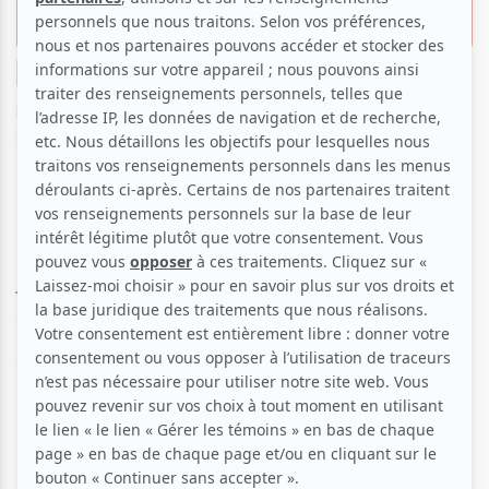
au Parc La Fontaine !
Exposition
Festival
Suggestions de sorties
Par
Emmelyne Péault-Hampshire
| 10 mai 2019 | Contenu
sponsorisé
Les 24, 25 et 26 mai prochains, le Festival BD de
Montréal s’installera au Parc La Fontaine pour trois
jours de célébration autour du 9e art. Depuis 2012, il
s’agit d’une mission, chaque année, de faire du mois
de mai celui de la bande dessinée à Montréal. Au
programme : expositions, ateliers, conférences et
175 artistes bédéistes à découvrir ! atuvu.ca vous en
dévoile un peu plus.