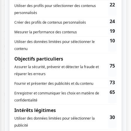
en anglais !
Des ateliers de création : de personnages, de manga,
d’origami, de fanzine, de caricatures ou encore des ateliers
d’esthétique sur les couleurs, le son et la musique. Vous
n’avez pas l’âme d’un dessinateur ? Ce n’est pas grave, il y
en aura aussi bien pour les initiés que pour ceux qui ont
interrompu leur carrière en arts plastiques au secondaire et
autres maladroits de la mine.
Des animations pleines d’originalité : duels de bédéistes
lors de dessins en direct ; improvisation d’une bande
dessinée sous les suggestions du public.
Une vingtaine de tables rondes autour de thématiques
diverses et variées : inspirations et muses, recherches