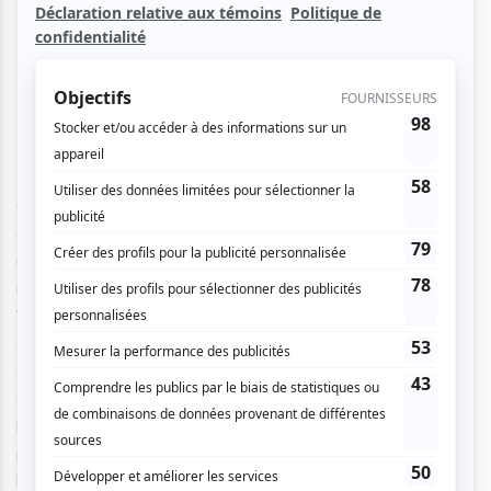
Des activités en abondance…
Qu’il pleuve ou qu’il vente, ils seront au rendez-vous : 79
exposants réunis sous un grand chapiteau durant toute
une fin de semaine. Maisons d’édition, auteurs et
illustrateurs en tout genre, il y en aura pour tous les goûts !
Vous pourrez donc venir flâner librement parmi les allées et
explorer l’univers de la bande dessinée en long en large et
en travers. Mais ce n’est pas tout ! Que vous soyez
amateurs ou connaisseurs, novices, spécialistes ou même
bédéistes en herbe, vous saurez trouver votre bonheur
parmi une multitude d’activités spécialement concoctées à
l’occasion, pour les petits et les grands, en français comme