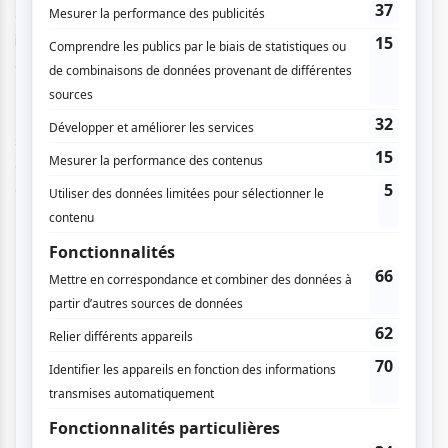
esthétiques, écriture de scénario et mise en image,
influence du lecteur... Des questions sociales, économiques,
de diversité et même de thérapie seront aussi abordées !
Plusieurs artistes auront leur univers mis à l’honneur : Julie
Rocheleau, Birgit Weyhe ou encore Fabien Toulmé. Et puis
surtout, des conférences, des Q&A et des séances de
dédicaces : Yoann, Seth, Delaf et Dubuc, Michel Rabagliati,
Charles Forsman, Axelle Lenoir...
Des expositions tout au long du mois de mai...
Histoire de la BD
: