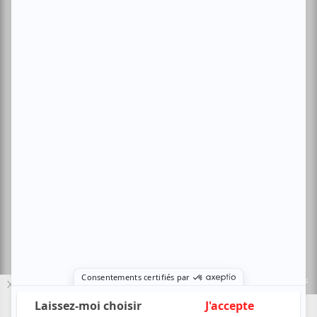
Conditions d'utilisation
Politique de confidentialité
Nous contacter
Sites amis:
Baron MAG
Bible Urbaine
Le Canal Auditif
Sors-tu.ca
4521 Boul. Saint-Laurent, Montréal, QC H2T 1R2, Canada
© Copyright ATUVU.CA Tous droits réservés
Le nouveau site atuvu.ca a reçu le soutien du Fonds du Canada pour les
X
périodiques