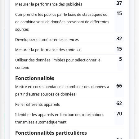
Entrevue
Entrevue avec Thee Soreheads : le projet
féministe et cathartique de quatre
punks en colère
Par Camille Dehaene | 5 août 2026
Zoom photo