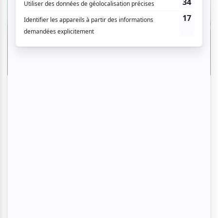
Osheaga 2026 | Zoom photo sur la
seconde soirée avec Turnstile, Viagra
Boys, Franz Ferdinand, Angine de
Poitrine et plus
Par Erwan Azzoug | 4 août 2026