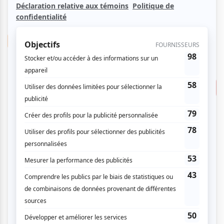
mardi
17
mar
2026
17:00
VIP
Musique
34.59 $
Caprice - Telemann
2 pour 34.59 $
Le 9e
Consulter