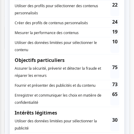
Andréanne C.
- 2026-03-16 10:03:28
Une soirée sous le thème des
« fantômes »/esprits, en présence d’une médium.
Même la maître du jeu improvisait les thèmes
des impros en fonction des échanges avec la
salle. Belle soirée avec des impro à tant drôles
que sérieuses.
Sylvie G.
- 2026-03-09 14:53:02
Super belle soirée d’´improvisation avec comme
defi des positions de Pilâtes. Bravo à nos
improvisateurs.