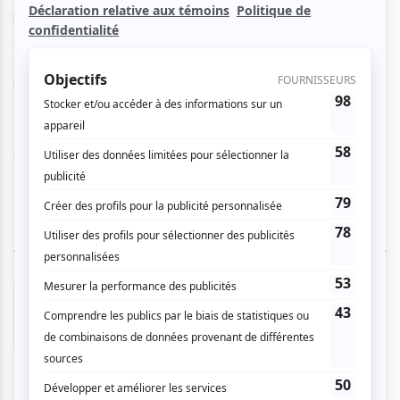
la LIM propose à chaque semaine de nouvelles avenues
conceptuelles afin d'orienter deux troupes de cinq
comédiens, improvisant ensemble sous la direction
réfléchie d'un maître de jeu.
https://www.citronlim.com
3 COMMENTAIRES DES MEMBRES
juliette c.
- 2026-03-30 16:59:59
C'était une soirée excellente avec des
personnages attachants et de très bon
improvisateurs. Je reviendrais sans hésiter!