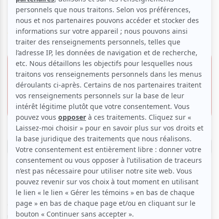
Montréalaise (LIM)
Voir les avis -->
8 février 2026 -
Offre VIP
20h00
26.63 $
Le Lion d'Or
Invitation gratuite
1676, rue Ontario E.,
Montréal
Réserver
La Ligue d'Improvisation Montréalaise se distingue des
autres ligues d'impro par son approche créative tout à fait
unique. Plutôt que d'opposer deux équipes en compétition,