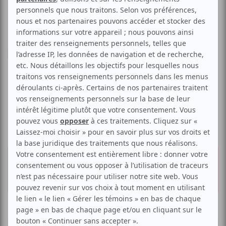
Humour
Personnages
Performance
Stand-up
Les Soirées Juste pour rire |
Hiver 2014
Voir les avis -->
2 avril 2014 - 20h00
10.00 $
Café Campus
2 pour 10.00 $
57, rue Prince-Arthur E.,
Montréal
Réserver