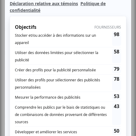
Le duo Sèxe Illégal reçoit 4 humoristes dans le cadre de
leur Talk Show hebdomadaire.
Dès le 22 janvier 2014, au Café Campus, les Soirées Juste
pour rire reprennent du service pour présenter leur 14e
saison! Cette année, l’animation de la plus grosse soirée
d’humour au Québec a été confiée au duo légendaire Sèxe
Illégal!
Composé de Paul Sèxe et Tony Légal, le duo Sèxe Illégal a
été découvert par le public québécois en 2011, grâce à
leur apparition très remarquée à l’émission En route vers
mon premier Gala JPR, diffusée sur les ondes de MAtv.