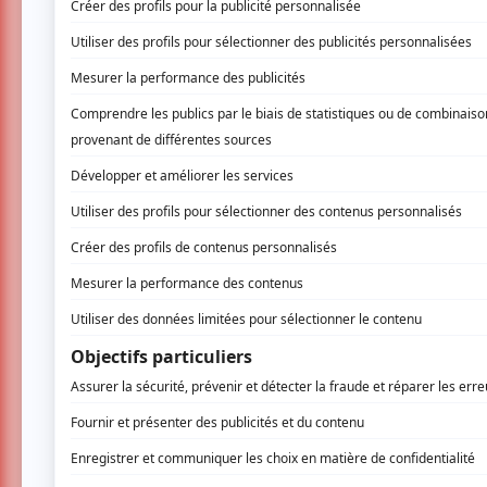
Cabaret Fan Club
41, rue Blainville O.,
Sainte-Thérèse
Note
: L'offre est pour le souper-spectacle
20h30.
Participez à un Souper fou Rire avec Frank G
Humoriste parcourant le Québec, Frank Grenie
au Québec! Auteur pour le one man show de P