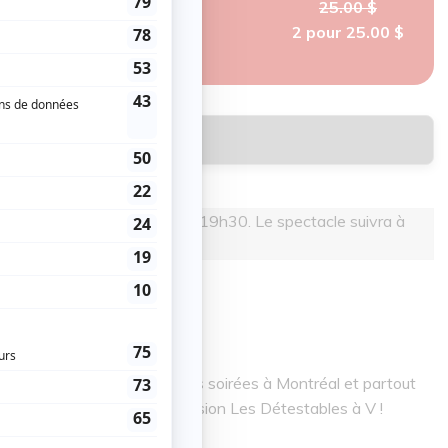
25.00 $
2 pour 25.00 $
Réserver
. Le repas est entre 18h00 et 19h30. Le spectacle suivra à
renier.
r est animateur de plusieurs soirées à Montréal et partout
ierre Hébert et pour l'émission Les Détestables à V !