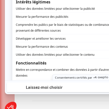
La soirée sera animée par Dave Gaudet et la
fan-club.ca
AUCUN COMMENTAIRE
Vous devez être connecté p
Connectez-vous ici.