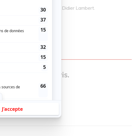
 première partie assurée par Didier Lambert.
our donner un avis.