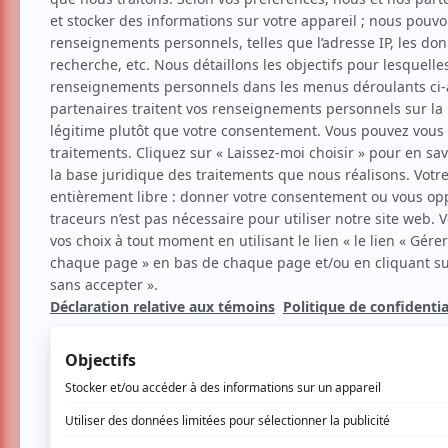
Danse
Tango
Tango After Dark
Voir les avis -->