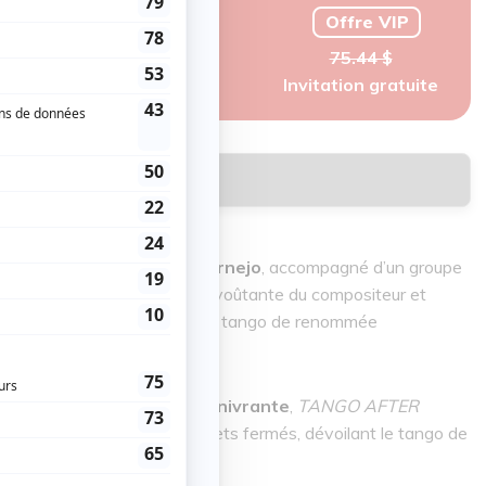
Offre VIP
75.44 $
Invitation gratuite
Réserver
ampion du monde
German Cornejo
, accompagné d’un groupe
l, s’unissent à la musique envoûtante du compositeur et
, interprétée par un ensemble tango de renommée
e en direct.
ceptionnelle
et
musique enivrante
,
TANGO AFTER
 des représentations à guichets fermés, dévoilant le tango de