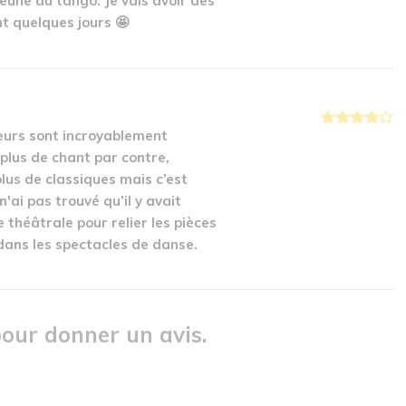
eune au tango. Je vais avoir des
nt quelques jours 🤩
eurs sont incroyablement
plus de chant par contre,
plus de classiques mais c’est
n'ai pas trouvé qu’il y avait
e théâtrale pour relier les pièces
dans les spectacles de danse.
our donner un avis.