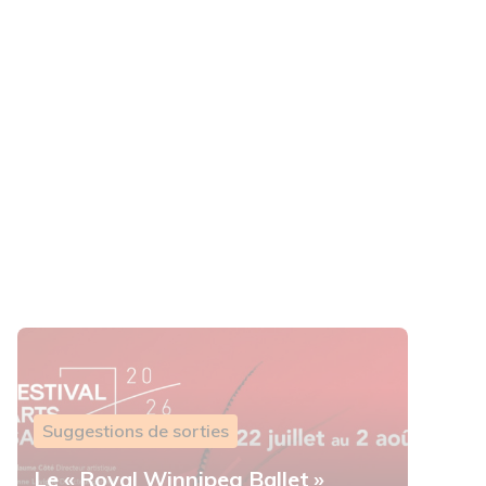
Suggestions de sorties
Le « Royal Winnipeg Ballet »