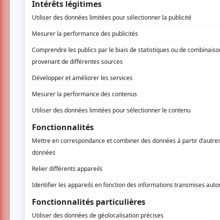
À la fois sensuel et d’une élégance irrésistib
danseurs primés menés par le « Roi du Tango 
Lopez -
German Cornejo
, et sa partenaire
et un orchestre live éblouissant.
✨ Ne manquez pas l’occasion d’admirer le véri
monde, et laissez-vous envoûter par le pouv