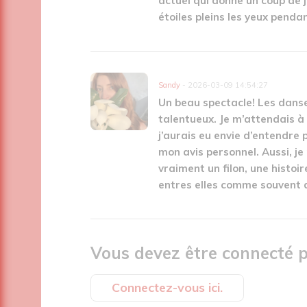
actuel qui donne un coup de j
étoiles pleins les yeux penda
Sandy
- 2026-03-09 14:54:27
Un beau spectacle! Les dans
talentueux. Je m’attendais à 
j’aurais eu envie d’entendre 
mon avis personnel. Aussi, je 
vraiment un filon, une histoir
entres elles comme souvent 
Vous devez être connecté p
Connectez-vous ici.