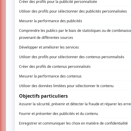
6 mars 2026 - 19h30
Salle Ludger-Duvernay
1182 boulevard St-Laurent,
Montréal
Le superstar internationale du tango et ch
de neuf danseurs de tango de calibre mondia
bandonéoniste légendaire
Astor Piazzolla
internationale dans un spectacle spectaculair
💃🔥 Entre
costumes somptueux
,
danse ex
DARK
a conquis les publics londoniens avec
Buenos Aires dans sa forme la plus pure.