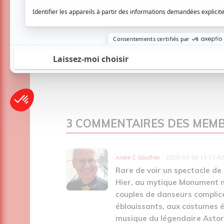
3 COMMENTAIRES DES MEM
André C Gauthier
- 2026-03-09 14:53:42
Rare de voir un spectacle de
Hier, au mytique Monument nat
couples de danseurs compli
éblouissants, aux costumes é
musique du légendaire Astor P