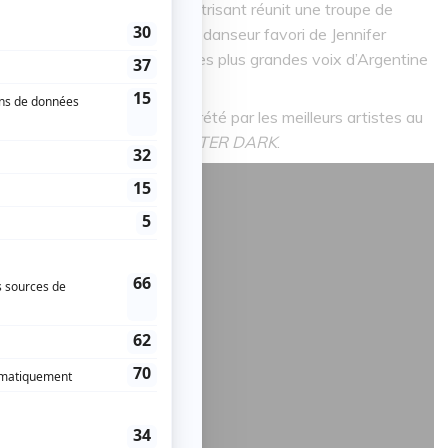
le, ce spectacle intime et électrisant réunit une troupe de
» (The Mail on Sunday) - le danseur favori de Jennifer
Noelia Pizzo
, ainsi qu’une des plus grandes voix d’Argentine
table tango argentin interprété par les meilleurs artistes au
oir séducteur de
TANGO AFTER DARK
.