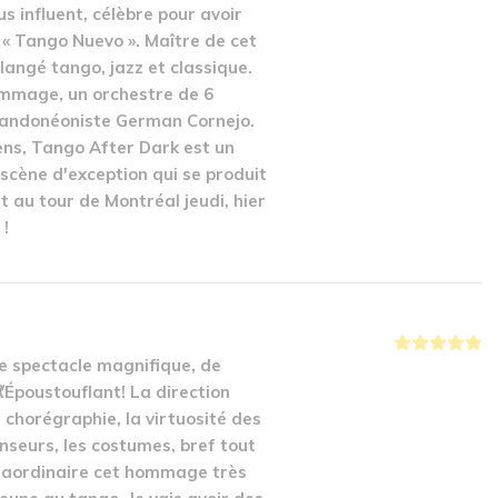
s influent, célèbre pour avoir
 « Tango Nuevo ». Maître de cet
élangé tango, jazz et classique.
mmage, un orchestre de 6
 bandonéoniste German Cornejo.
yens, Tango After Dark est un
cène d'exception qui se produit
it au tour de Montréal jeudi, hier
 !
ce spectacle magnifique, de
💃Époustouflant! La direction
a chorégraphie, la virtuosité des
seurs, les costumes, bref tout
raordinaire cet hommage très