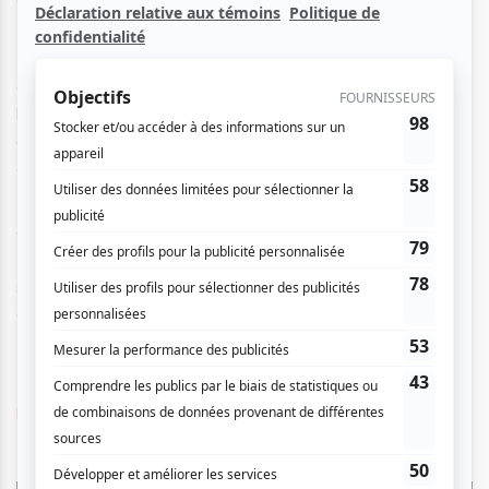
Nourrie par plusieurs résidences à travers le Québec et en
France, l’œuvre interroge la place de la danse
contemporaine dans notre société et celle du public dans
l’art vivant. Présentée en dispositif immersif sur 360
degrés, elle propose une traversée partagée du geste
chorégraphique, côte à côte, yeux dans les yeux.
Dans cette matrice de création sensible, les frontières
entre performeur·euses et spectateur·rices s’effacent.
Ensemble, nous vivons une catharsis faite de voix, de
souffle, de vibrations et d’élans subtils. Un moment
d’humanité vivifiant où l’art redevient lien, présence, vie.
https://scenepro.ca/offres-de-spectacles/SENS-6932