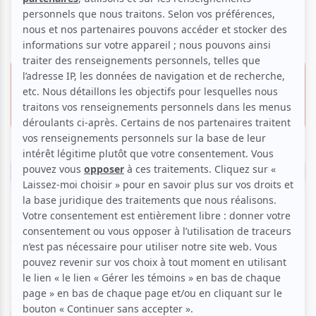
Entrées libres | SENS
15 février 2026 - 19h30
0.00 $
Centre Manivelle
506 8e Avenue,
Québec
Information & Réservation
Un voyage sensoriel tout en proximité avec les interprètes
du Fils d'Adrien danse.
Fidèle à l’approche du chorégraphe Harold Rhéaume,
ouverte à la rencontre humaine, cette nouvelle création
invite à une expérience qui éveille nos sens.