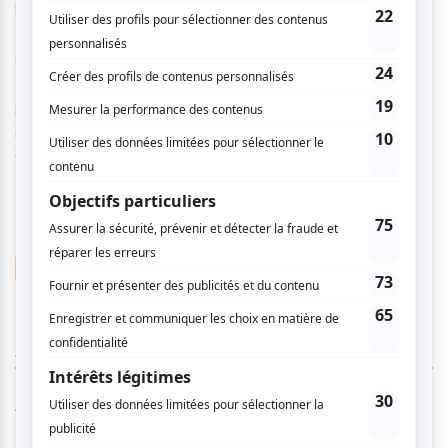
présenté du 3 au 6 juin à la Salle Wilfrid-Pelletier.
99.00 $
Chorégraphié par André Santos, ce ballet néoclassique
nous plonge dans la célèbre histoire de Lewis Carroll.
Porté par une partition symphonique originale composée
par le Montréalais Airat Ichmouratov, Alice au pays des
merveilles nous convie dans un univers instable et
fascinant, où l’insolite côtoie la poésie.
*Crédit photo : Sasha Onyshchenko
André Santos
Airat Ichmouratov
AUCUN COMMENTAIRE
Vous devez être connecté pour