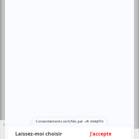
Conditions d'utilisation
Politique de confidentialité
Nous contacter
Sites amis:
Baron MAG
Bible Urbaine
Le Canal Auditif
Sors-tu.ca
4521 Boul. Saint-Laurent, Montréal, QC H2T 1R2, Canada
© Copyright ATUVU.CA Tous droits réservés
Le nouveau site atuvu.ca a reçu le soutien du Fonds du Canada pour les
X
périodiques