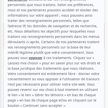
- Grands Ballets Canadiens
3 juin 2027
Billets à partir
Place des Arts | Salle Wilfrid-
99.00 $
Pelletier
de
175, rue Sainte-Catherine O.,
Montréal
Information & Réservation
4 juin 2027
Place des Arts | Salle Wilfrid-Pelletier
Montréal
Billets à partir de
99.00 $