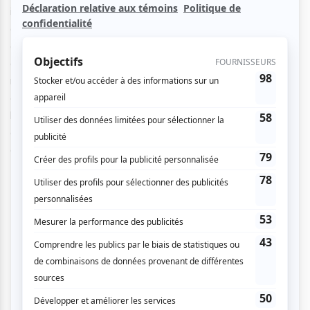
inusités. C’est dans cet esprit que Le Lac des Signes a
demandé a des performeurs en LSQ de répertorier des
anecdotes vécues (continuer de passer l’aspirateur alors
qu’il est débranché n’est que la pointe de l’iceberg des
nombreux exemples de ce genre de situations) afin de
concocter ce spectacle de contes hors du commun. Des
histoires vécues touchantes ou drôles sur scène en langue
des signes québécoise et réinterprétées en français par
des interprètes chevronnées. Soirée accessible en LSQ.
Une belle tradition.
Important : Veuillez noter
qu'aucune place assise n'est
garantie. Premier arrivé, premier