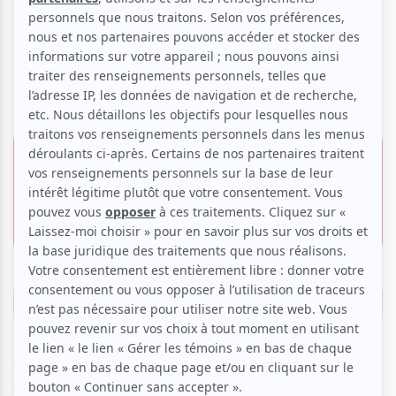
Les Dimanches du conte |
Sans dessus, sans sourds!
Voir les avis -->
19 avril 2026 -
Offre VIP
19h30
15.00 $
Bar le Jockey
Invitation gratuite
1309, rue Saint-Zotique E.,
Montréal
Réserver
Quand on vit avec une surdité, il arrive parfois que
certaines situations du quotidien prennent des chemins