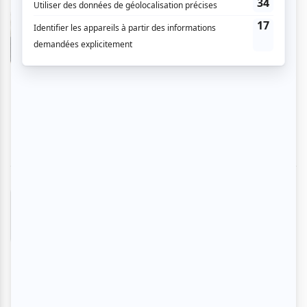
CHRISTINE
- 2026-02-13 09:32:41
J’ai revu ce spectacle après des années. La
magie n’est plus la même et il y a quelques
longueurs. Il y a tout de même de très beaux
numéros: la musique, les couleurs, la féerie et la
poésie opèrent encore.
Karine
- 2026-02-12 10:02:28
J’ai vu ce spectacle il y a très longtemps et j’ai
encore été ébloui. Le spectacle est identique à
mon souvenir. Entendre les enfants rire et
s’émerveiller c’est magique, bon pour les
adultes aussi. De la douceur. Pendant l’entracte
les clowns divertissent les enfants à l’avant
scène. Une belle soirée.