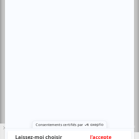
Conditions d'utilisation
Politique de confidentialité
Nous contacter
Sites amis:
Baron MAG
Bible Urbaine
Le Canal Auditif
Sors-tu.ca
4521 Boul. Saint-Laurent, Montréal, QC H2T 1R2, Canada
© Copyright ATUVU.CA Tous droits réservés
Le nouveau site atuvu.ca a reçu le soutien du Fonds du Canada pour les
X
périodiques