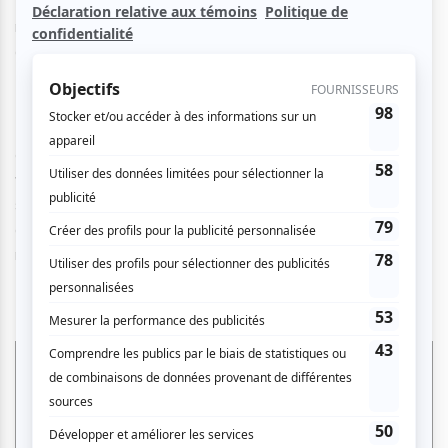
poésie visuelle
et son
univers envoûtant
. Les adultes y
retrouvent leur cœur d’enfant et les plus jeunes ouvrent
grands les yeux devant cette
œuvre d’art interactive
d’une beauté saisissante
.
🎭 Au fil de tableaux majestueux,
Slava’s Snowshow
éveille tous les sens, alliant avec brio
musique, mime et
théâtre
. Véritable épopée absurde et surréaliste, ce
spectacle plonge le public dans un
tourbillon d’émotions
,
où ballons géants et tempête de neige plus vraie que
nature viennent parfaire cette
féerie inoubliable
.
👧🧒
Recommandé pour les enfants de 8 ans et plus.