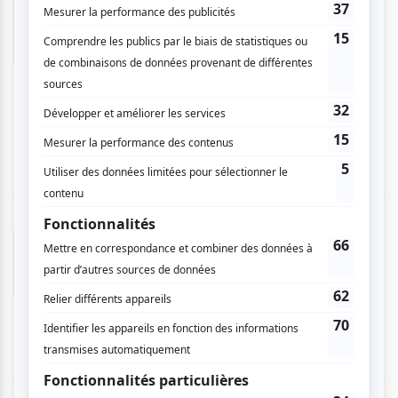
philippe c.
- 2026-02-20 09:35:27
On ne savait pas à quoi s’attendre… Un visuel
intéressant, une poésie du geste sensible, un
humour bien imagé… Quelques longueurs, un
numéro clownesque avec les téléphones moins
apprécié, mais au final très belle soirée.
Lu
- 2026-02-19 09:45:50
Un spectacle plein de poésie qui rends notre
cœur plus léger pendant presque 2h