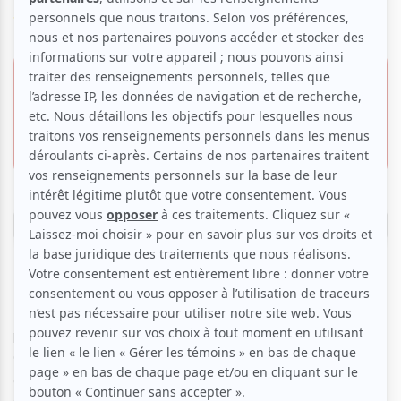
Voir les avis -->
19 février 2026 -
Offre VIP
19h00
49.50 $
Espace St-Denis | Théâtre St-Denis
Invitation gratuite
1594, rue Saint-Denis,
Montréal
Réserver
❄️
Depuis 1999, Slava’s Snowshow émerveille le
Québec
et s’impose comme un phénomène mondial, avec
plus de
14 millions de billets vendus
à travers le globe.
Ce spectacle légendaire, applaudi dans les plus grandes
capitales, continue de captiver les spectateurs par sa