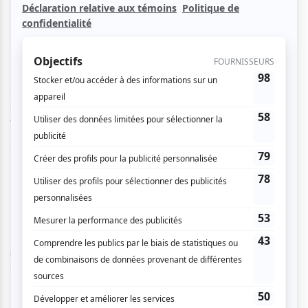
Un souper d'adieu (13 ans et +)
Résumé :
Un couple lassé de multiplier les obligations sociales décide
de faire du tri dans ses amis en organisant des « soupers
d’adieu », mais la soirée avec leur première cible se
transforme rapidement en règlement de compte.
Auteurs : Mathieu Delaporte et Alexandre de la Patellière
Mise en scène: Adrien Gaudon
Note : C’est leur 5e participation au festival.
Note : La troupe s’est mérité pas moins de 12 prix jusqu’à
maintenant dont le Grand Prix à 3 reprises ainsi que le
Coup de cœur du public à 2 reprises.