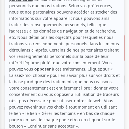
Victoriaville
FATV: « Un souper d’adieu »
27 juin 2026 - 20h00
19.98 $
Pavillon du Mont Arthabaska
2 pour 19.98 $
100, Chemin du Mont Arthabaska,
Victoriaville
Réserver
Le Festival des Amateurs de Théâtre à Victoriaville
présente pour sa 12e édition un spectacle de la troupe de
théâtre Barre Oblique, de Montréal.