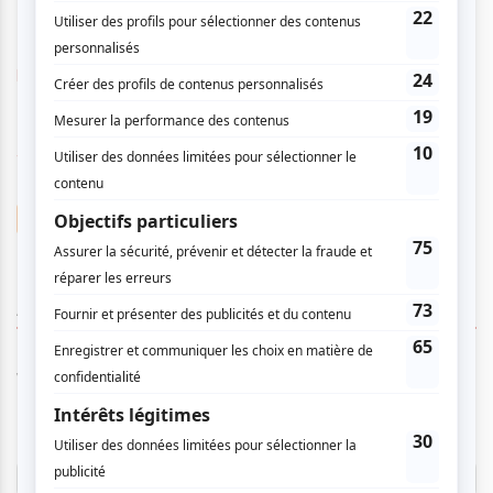
barreoblique.org/
www.fatv.ca
Barre/Oblique
AUCUN COMMENTAIRE
Vous devez être connecté pour
donner un avis.
Connectez-vous ici.