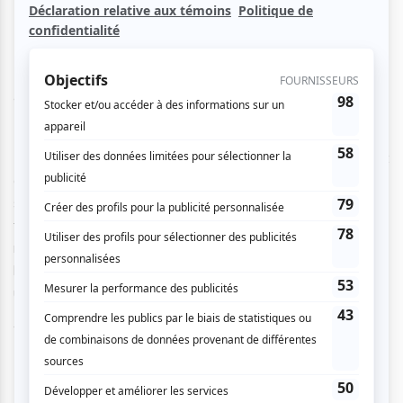
La nuit où Laurier Gaudreault s'est réveillé (13 ans et
+)
Résumé :
L’histoire s’ouvre alors qu’une famille se réunit après la mort
de la mère. Ce retour forcé devient le catalyseur d’une
série de révélations : un événement survenu vingt ans plus
tôt refait surface, bouleversant l’équilibre fragile entre les
membres du clan. Le personnage de Laurier Gaudreault,
longtemps absent, devient le point autour duquel gravite
une vérité que chacun tente d’éviter depuis des décennies.
Auteurs : Michel-Marc Bouchard
Mise en scène: François Deslauriers et Michel Brunet