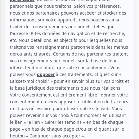
Victoriaville
FATV: « La nuit où Laurier
Gaudreault s’est réveillé »
1 juillet 2026 - 13h00
20.00 $
Pavillon du Mont Arthabaska
2 pour 20.00 $
100, Chemin du Mont Arthabaska,
Victoriaville
Réserver
Le Festival des Amateurs de Théâtre à Victoriaville
présente pour sa 12e édition un spectacle de la troupe de
théâtre Montserrat, de Mont-Laurier.