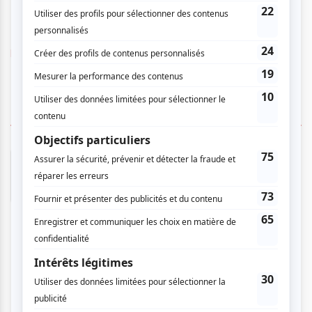
https://lecabaretnewyorkais.com
1 COMMENTAIRE DE MEMBRE
Céline R.
- 2026-01-30 12:01:34
Nous avons passé une belle soirée. Un trio de
jeunes musiciens talentueux, des voix justes
avec un répertoire de quelques standards du
jazz et quelques pièces blues. Courte
présentation des pièces musicales, mais on
perçoit l'effort mis pour s'exprimer en français.
Petit bar intime. Son de qualité qui n'était pas
agressant. On voit bien et on entend bien
partout. Le décor était cool, les drinks sans
alcools très bons. Nous attendons avec