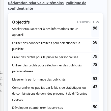
dédiée aux amateurs de rythmes soul et de mélodies
intemporelles. Rejoignez-nous pour une Blues & Jazz
Soirée qui promet de vous transporter dans l'ambiance
feutrée des clubs légendaires.
Laissez-vous charmer par les performances d'artistes
invités qui sauront vous faire vibrer tout au long de la nuit.
Que vous soyez passionné de jazz vocal, de blues
entraînant ou simplement à la recherche d'une soirée
intime, cet événement est fait pour vous.
Détails de la soirée :
Date : Samedi 24 janvier 2026
Heure : Ouverture des portes à 19h30
Lieu : Le Cabaret New-Yorkais
Entrée : 25$
Ne manquez pas cette occasion de vivre une expérience
musicale unique dans un cadre exceptionnel. Réservez
votre place !