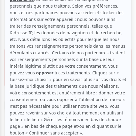
Musique live avec des
artistes invités
Voir les avis -->
24 janvier 2026 -
Offre VIP
19h30
25.00 $
Le Cabaret New-Yorkais
Invitation gratuite
910 Boulevard Jarry,
Laval
Réserver
Le Cabaret New-Yorkais présente une soirée envoûtante