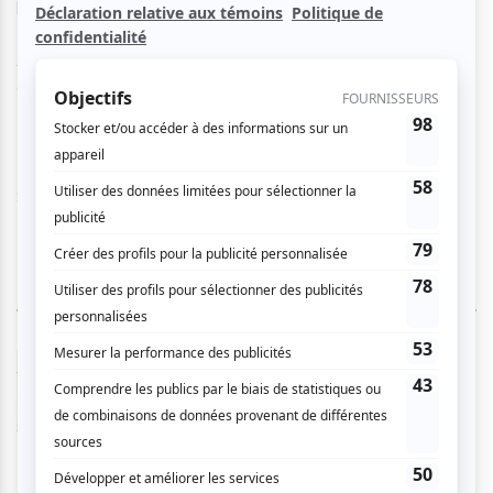
plus intimes, de la mémoire et des impressions profondes.
Le périple comprend une œuvre composée par Barbara
Assiginaak pour la flûtiste Ariane Brisson qui en assure la
création.
Site Web
1 COMMENTAIRE DE MEMBRE
André C Gauthier
- 2026-05-19 12:17:34
Bon concert. Les Violons du Roy n'ont pas déçu
leurs fans. Ce soir, ils ont joué de la musique de
chambre,dont des œuvres de la première partie
ont pu dérouter certains spectateurs. En
revanche, après l'entracte, des oeuvres de