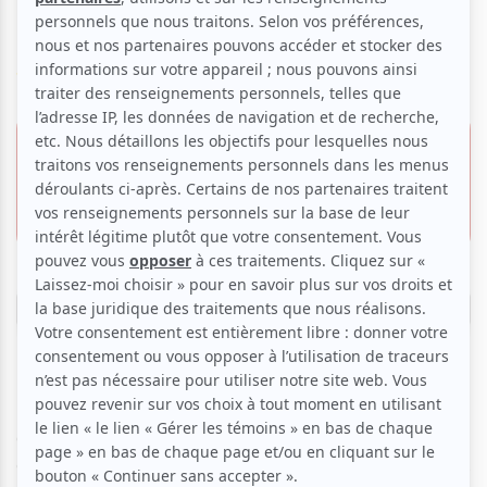
Florence
Voir les avis -->
15 mai 2026 - 19h30
Offre VIP
Musée des beaux-arts de Montréal | Salle
74.00 $
Bourgie
1339, rue Sherbrooke O.,
38.25 $
Montréal
Réserver
L’une des pages les plus personnelles de Tchaïkovski
donne le titre à ce concert. Il promet un voyage dépaysant
et sensible, aux trajectoires géographiques ainsi qu’à celles,