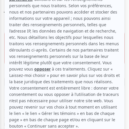
jazz
Voir les avis -->
9 avril 2026 - 18h00
Offre VIP
Musée des beaux-arts de Montréal | Salle
39.00 $
Bourgie
1339, rue Sherbrooke O.,
20.75 $
Montréal
Réserver
Un des duos les plus exaltants de la scène montréalaise
vous propose un répertoire audacieux, constitué de
concertos écrits par quatre grandes figures du jazz. Entre
le marimba et le vibraphone, les crotales et les cymbales,