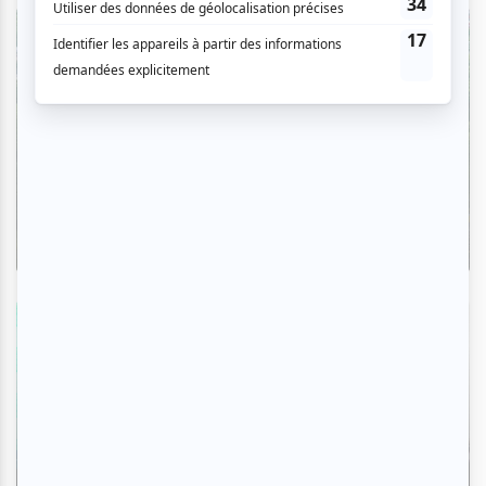
Critiques
L'OM au pied du mont Royal : une
déclaration d'amour à Montréal en
musique
Par Camille Dehaene | 6 août 2026
Zoom photo
Osheaga 2026 | Zoom photo sur la
seconde soirée avec Turnstile, Viagra
Boys, Franz Ferdinand, Angine de