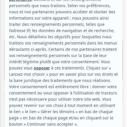
Gutierrez Vinardell, piano -
Goldstream
27 novembre 2025 -
18h00
39.00 $
Musée des beaux-arts de Montréal | Salle
31.75 $
Bourgie
1339, rue Sherbrooke O.,
Montréal
Réserver
À cheval entre le jazz modal et la musique latine, le projet